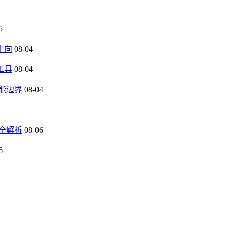
5
走向
08-04
工具
08-04
功能边界
08-04
包全解析
08-06
6