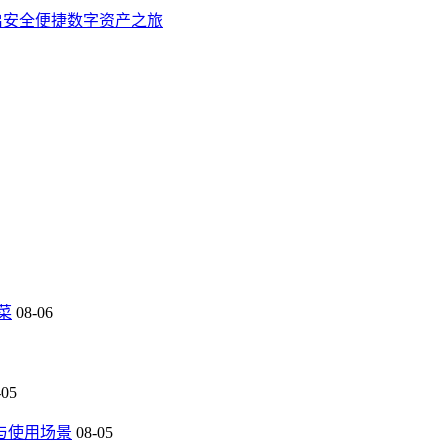
菜
08-06
-05
值与使用场景
08-05