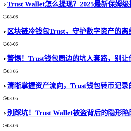
Trust Wallet怎么提现？2025最新
08-06
区块链冷钱包Trust，守护数字资产的
08-06
警惕！Trust钱包周边的坑人套路，别
08-06
清晰掌握资产流向，Trust钱包转币记
08-06
别踩坑！Trust Wallet被盗背后的隐
08-06