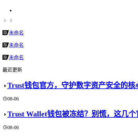
未命名
未命名
未命名
最近更新
Trust钱包官方，守护数字资产安全的核
08-06
Trust Wallet钱包被冻结？别慌，
08-06