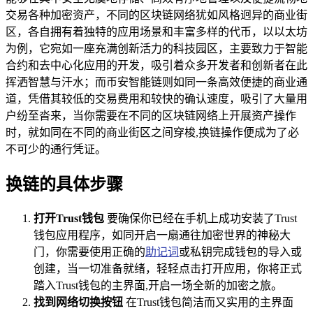
交易各种加密资产，不同的区块链网络犹如风格迥异的商业街
区，各自拥有着独特的应用场景和丰富多样的代币，以以太坊
为例，它宛如一座充满创新活力的科技园区，主要致力于智能
合约和去中心化应用的开发，吸引着众多开发者和创新者在此
挥洒智慧与汗水；而币安智能链则如同一条高效便捷的商业通
道，凭借其较低的交易费用和较快的确认速度，吸引了大量用
户纷至沓来，当你需要在不同的区块链网络上开展资产操作
时，就如同在不同的商业街区之间穿梭,换链操作便成为了必
不可少的通行凭证。
换链的具体步骤
打开Trust钱包
要确保你已经在手机上成功安装了Trust
钱包应用程序，如同开启一扇通往加密世界的神秘大
门，你需要使用正确的
助记词
或私钥完成钱包的导入或
创建，当一切准备就绪，轻轻点击打开应用，你将正式
踏入Trust钱包的主界面,开启一场全新的加密之旅。
找到网络切换按钮
在Trust钱包简洁而又实用的主界面