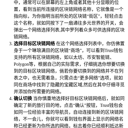
中，通常可以在屏幕的左上角或者其他十分显眼的位
置，看到当前所连接的区块链网络名称，它就像是一个
指向标，为你指明当前所处的区块链“街区”，轻轻点击
这个名称，就如同按下了一扇通往多元世界的开关，会
弹出一个网络选择列表,其中罗列着众多可供选择的区块
链网络。
选择目标区块链网络
在这个网络选择列表中，你仿佛置
身于一个琳琅满目的区块链“商场”，可以看到Trust钱包
支持的所有区块链网络，如以太坊、币安智能链、
Polygon等，根据自己的实际需求，仔细挑选你想要切换
到的目标区块链网络，倘若你要切换到的网络并不在列
表之中，也无需着急，只需点击“更多网络”选项，就如
同在商场中找到了隐藏的宝藏区域,然后在其中仔细寻觅
并添加你所需要的网络。
确认切换
当你慎重地选择好目标区块链网络后，就如同
确定了新的旅行目的地，点击“确认”按钮，Trust钱包会
如同一位经验丰富的导航员，自动连接到新的区块链网
络，不一会儿，你就可以看到钱包界面上显示的网络名
称已经更新为你所选的网络，标志着你已经顺利抵达新