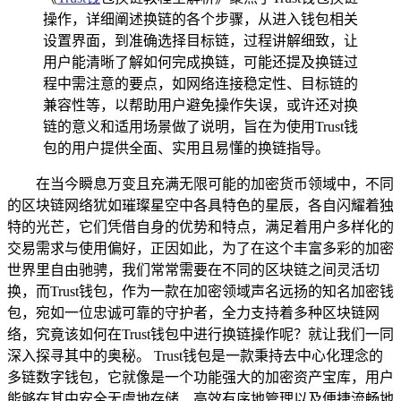
操作，详细阐述换链的各个步骤，从进入钱包相关
设置界面，到准确选择目标链，过程讲解细致，让
用户能清晰了解如何完成换链，可能还提及换链过
程中需注意的要点，如网络连接稳定性、目标链的
兼容性等，以帮助用户避免操作失误，或许还对换
链的意义和适用场景做了说明，旨在为使用Trust钱
包的用户提供全面、实用且易懂的换链指导。
在当今瞬息万变且充满无限可能的加密货币领域中，不同
的区块链网络犹如璀璨星空中各具特色的星辰，各自闪耀着独
特的光芒，它们凭借自身的优势和特点，满足着用户多样化的
交易需求与使用偏好，正因如此，为了在这个丰富多彩的加密
世界里自由驰骋，我们常常需要在不同的区块链之间灵活切
换，而Trust钱包，作为一款在加密领域声名远扬的知名加密钱
包，宛如一位忠诚可靠的守护者，全力支持着多种区块链网
络，究竟该如何在Trust钱包中进行换链操作呢？就让我们一同
深入探寻其中的奥秘。 Trust钱包是一款秉持去中心化理念的
多链数字钱包，它就像是一个功能强大的加密资产宝库，用户
能够在其中安全无虞地存储、高效有序地管理以及便捷流畅地