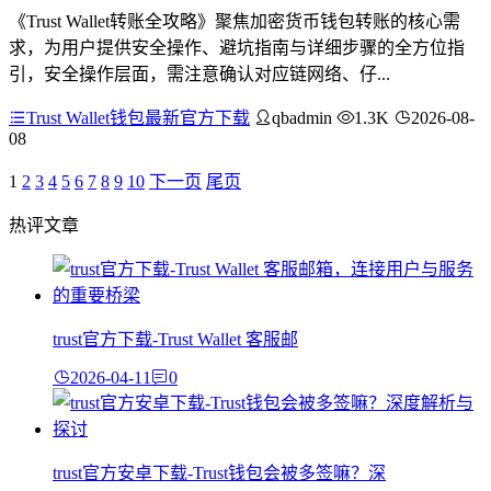
《Trust Wallet转账全攻略》聚焦加密货币钱包转账的核心需
求，为用户提供安全操作、避坑指南与详细步骤的全方位指
引，安全操作层面，需注意确认对应链网络、仔...
Trust Wallet钱包最新官方下载
qbadmin
1.3K
2026-08-
08
1
2
3
4
5
6
7
8
9
10
下一页
尾页
热评文章
trust官方下载-Trust Wallet 客服邮
2026-04-11
0
trust官方安卓下载-Trust钱包会被多签嘛？深