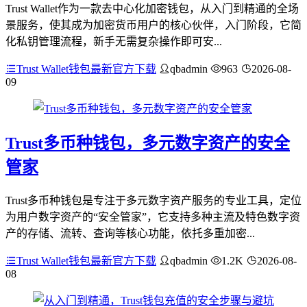
Trust Wallet作为一款去中心化加密钱包，从入门到精通的全场
景服务，使其成为加密货币用户的核心伙伴，入门阶段，它简
化私钥管理流程，新手无需复杂操作即可安...
Trust Wallet钱包最新官方下载
qbadmin
963
2026-08-
09
Trust多币种钱包，多元数字资产的安全
管家
Trust多币种钱包是专注于多元数字资产服务的专业工具，定位
为用户数字资产的“安全管家”，它支持多种主流及特色数字资
产的存储、流转、查询等核心功能，依托多重加密...
Trust Wallet钱包最新官方下载
qbadmin
1.2K
2026-08-
08