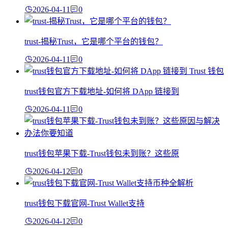
2026-04-11
0
trust-揭秘Trust，它是哪个平台的钱包？
2026-04-11
0
trust钱包官方下载地址-如何将 DApp 链接到
2026-04-11
0
trust钱包苹果下载-Trust钱包未到账？这些原
2026-04-12
0
trust钱包下载官网-Trust Wallet支持
2026-04-12
0