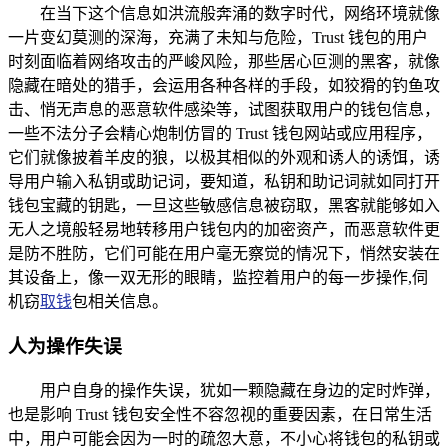
在当下这个信息如洪流般奔涌的数字时代，网络环境就像
一片变幻莫测的深海，充满了未知与危险，Trust 钱包的用户
时刻面临着网络攻击的严峻风险，那些居心叵测的黑客，就像
隐藏在暗处的猎手，会运用各种各样的手段，如狡猾的钓鱼攻
击、悄无声息的恶意软件感染等，试图获取用户的钱包信息，
一些不法分子会精心炮制仿冒的 Trust 钱包网站或应用程序，
它们就像披着羊皮的狼，以极其相似的外观和诱人的诱饵，诱
导用户输入私钥或助记词，要知道，私钥和助记词就如同打开
钱包宝藏的钥匙，一旦这些敏感信息被窃取，黑客就能够如入
无人之境般轻易地转移用户钱包内的加密资产，而恶意软件更
是防不胜防，它们可能在用户毫无察觉的情况下，悄然安装在
其设备上，像一双无形的眼睛，监控着用户的每一步操作,伺
机窃
取钱
包相关信息。
人为操作失误
用户自身的操作失误，犹如一颗隐藏在身边的定时炸弹，
也是影响 Trust 钱包安全性不容忽视的重要因素，在日常生活
中，用户可能会因为一时的疏忽大意，不小心将钱包的私钥或