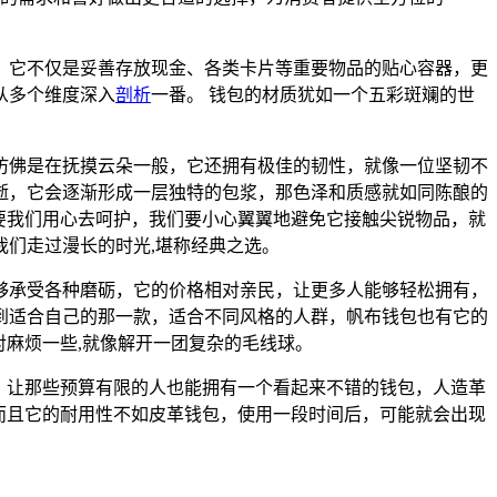
，它不仅是妥善存放现金、各类卡片等重要物品的贴心容器，更
从多个维度深入
剖析
一番。 钱包的材质犹如一个五彩斑斓的世
仿佛是在抚摸云朵一般，它还拥有极佳的韧性，就像一位坚韧不
逝，它会逐渐形成一层独特的包浆，那色泽和质感就如同陈酿的
要我们用心去呵护，我们要小心翼翼地避免它接触尖锐物品，就
们走过漫长的时光,堪称经典之选。
够承受各种磨砺，它的价格相对亲民，让更多人能够轻松拥有，
到适合自己的那一款，适合不同风格的人群，帆布钱包也有它的
对麻烦一些,就像解开一团复杂的毛线球。
，让那些预算有限的人也能拥有一个看起来不错的钱包，人造革
而且它的耐用性不如皮革钱包，使用一段时间后，可能就会出现