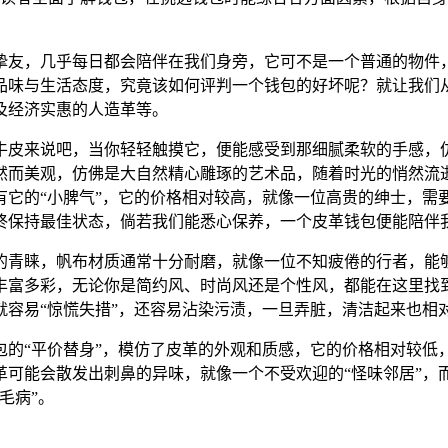
挚友，几乎每日都会陪伴在我们身旁，它可不是一个普通的物件
品味与生活态度，究竟该如何评判一个钱包的好坏呢？就让我们
及经济实惠的人造革等。
牛皮来说吧，当你轻轻触摸它，便能感受到那细腻柔软的手感，
然而美观，仿佛是大自然精心雕琢的艺术品，随着时光的悄然流
有它的“小脾气”，它的价格相对较高，就像一位高贵的绅士，需
终保持最佳状态，倘若我们能悉心保养，一个皮革钱包便能陪伴我
的青睐，帆布材质通常十分耐磨，就像一位不知疲倦的行者，能
丰富多彩，无论你是简约风、时尚风还是个性风，都能在这里找
容易“惊慌失措”，还容易沾染污渍，一旦弄脏，清洁起来也相
包的“平价替身”，模仿了皮革的外观和质感，它的价格相对较低
革可能会散发出刺鼻的异味，就像一个不受欢迎的“怪味邻居”，
毛病”。