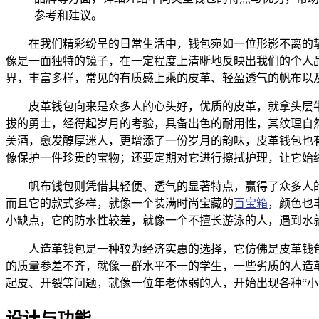
参考和建议。
在我们精彩纷呈的日常生活中，钱包宛如一位形影不离的
像是一面独特的镜子，在一定程度上清晰地反映出我们的个人
界，丰富多样，常见的有质感上乘的皮革、轻盈透气的帆布以
皮革钱包向来是众多人的心头好，优质的皮革，就拿头层
拔的勇士，经得起岁月的考验，具备出色的耐用性，其纹理自
美酒，愈发醇厚迷人，更增添了一份岁月的韵味，皮革钱包也
像保护一件珍贵的宝物；还要定期对它进行擦拭护理，让它始
帆布钱包则凭借其轻便、透气的显著特点，赢得了众多人
而且它的款式多样，就像一个装满时尚宝藏的
百宝箱
，颜色也
小缺点，它的防水性较差，就像一个不擅长游泳的人，遇到水就
人造革钱包是一种较为经济实惠的选择，它仿佛是皮革钱
的质量参差不齐，就像一群水平不一的学生，一些劣质的人造
起皮、开裂等问题，就像一位年老体弱的人，开始出现各种“小
设计与功能