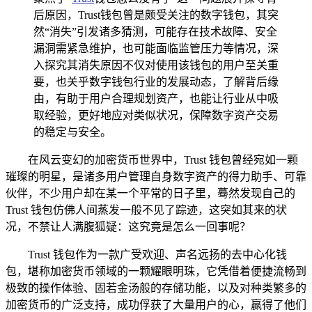
后原因，Trust钱包曾是颇受关注的数字钱包，其突
然“消失”引发诸多猜测，可能存在技术故障、安全
漏洞需紧急维护，也可能面临监管压力等情况，深
入探究其消失原因不仅对使用该钱包的用户至关重
要，也关乎数字钱包行业的发展动态，了解背后缘
由，有助于用户合理规划资产，也能让行业从中吸
取经验，更好地应对类似状况，保障数字资产交易
的稳定与安全。
在风云变幻的加密货币世界中，Trust 钱包曾经宛如一颗
璀璨的明星，是诸多用户管理自身数字资产的得力助手、可靠
伙伴，不少用户却在某一个平常的日子里，蓦然发现自己的
Trust 钱包仿佛人间蒸发一般不见了踪迹，这突如其来的状
况，不禁让人满腹狐疑：这究竟是怎么一回事呢？
Trust 钱包作为一款广受欢迎、声名远扬的去中心化钱
包，堪称加密货币领域的一颗耀眼明珠，它凭借着便捷流畅到
极致的操作体验、固若金汤般的存储功能，以及对种类繁多的
加密货币的广泛支持，成功俘获了大量用户的心，赢得了他们