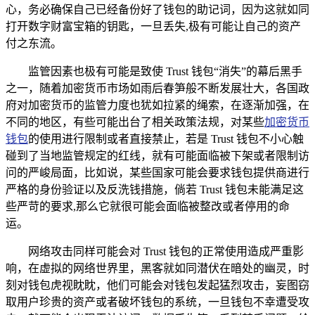
心，务必确保自己已经备份好了钱包的助记词，因为这就如同
打开数字财富宝箱的钥匙，一旦丢失,极有可能让自己的资产
付之东流。
监管因素也极有可能是致使 Trust 钱包“消失”的幕后黑手
之一，随着加密货币市场如雨后春笋般不断发展壮大，各国政
府对加密货币的监管力度也犹如拉紧的绳索，在逐渐加强，在
不同的地区，有些可能出台了相关政策法规，对某些
加密货币
钱包
的使用进行限制或者直接禁止，若是 Trust 钱包不小心触
碰到了当地监管规定的红线，就有可能面临被下架或者限制访
问的严峻局面，比如说，某些国家可能会要求钱包提供商进行
严格的身份验证以及反洗钱措施，倘若 Trust 钱包未能满足这
些严苛的要求,那么它就很可能会面临被整改或者停用的命
运。
网络攻击同样可能会对 Trust 钱包的正常使用造成严重影
响，在虚拟的网络世界里，黑客就如同潜伏在暗处的幽灵，时
刻对钱包虎视眈眈，他们可能会对钱包发起猛烈攻击，妄图窃
取用户珍贵的资产或者破坏钱包的系统，一旦钱包不幸遭受攻