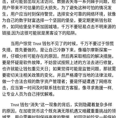
击，就可能会出现无法访问、数据丢失等一系列棘手问题，给
用户带来不可估量的巨大损失，为了避免这种可怕的情况发
生，用户应当时刻保持警觉，选择安全可靠的网络环境，就像
为自己的数字财富选择一个坚固的堡垒，要定期更新钱包软
件，如同给堡垒不断加固城墙，千万不要轻易点击不明来源的
链接,因为这很可能就是黑客设下的陷阱。
当用户惊觉 Trust 钱包不见了的时候，千万不要过于惊慌
失措，首先要做的，是让自己冷静下来，像福尔摩斯探案一
样，仔细分析可能存在的原因，然后再采取相应的解决措施，
要是怀疑是软件故障，不妨尝试按照上述的方法去进行修复，
也许就能让钱包重见天日；如果觉得可能是监管问题，那就需
要密切关注相关政策的变化，并且严格遵守当地的法律法规，
做一个合法合规的数字资产管理者；要是怀疑遭遇了网络攻
击，应当第一时间及时联系钱包官方客服，像寻求救援一样,
让专业人员为自己排忧解难。
Trust 钱包“消失”这一现象的背后，实则隐藏着复杂多样
的原因，在加密货币这个既充满无限机遇又暗藏重重挑战的领
域里，用户需要时刻保持高度的警惕，如同守护珍宝一般保护