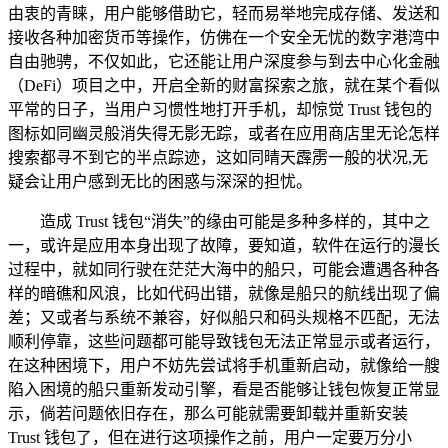
由衷的青睐，用户能够借助它，轻而易举地完成存储、发送和
接收各种加密货币等操作，仿佛在一个安全无忧的数字港湾中
自由驰骋，不仅如此，它还能让用户深度参与到去中心化金融
（DeFi）项目之中，开启全新的财富探索之旅，就在某个看似
平常的日子，当用户习惯性地打开手机，却惊觉 Trust 钱包的
图标如同幽灵般消失得无影无踪，或者在应用商店里无论怎样
搜索都寻不到它的半点踪迹，这如同晴天霹雳一般的状况,无
疑会让用户感到无比的困惑与深深的担忧。
造成 Trust 钱包“消失”的缘由可能是多种多样的，其中之
一，或许是应用本身出现了故障，要知道，软件在运行的漫长
过程中，就如同行驶在茫茫大海中的船只，可能会遭遇各种各
样的暗礁和风浪，比如代码出错，就像是船只的航线出现了偏
差；又或者与系统不兼容，好似船只和码头规格不匹配，无法
顺利停靠，这些问题都可能导致钱包无法正常显示或者运行，
在这种困境下，用户不妨先尝试将手机重新启动，就像给一艘
陷入困境的船只重新发动引擎，看是否能够让钱包恢复正常显
示，倘若问题依旧存在，那么可能就需要卸载并重新安装
Trust 钱包了，但在进行这项操作之前，用户一定要万分小