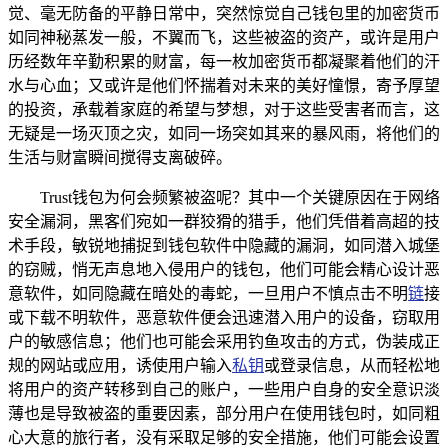
觉、毫无防备的平静日常中，突然惊觉自己钱包里的加密货币
如同神秘蒸发一般，不翼而飞，这些被盗的资产，或许是用户
历经数年辛勤积累的财富，每一枚加密货币都凝聚着他们的汗
水与心血；又或许是他们怀揣着对未来的美好憧憬，寄予厚望
的投资，承载着家庭的希望与梦想，对于这些受害者而言，这
无疑是一场灭顶之灾，如同一场突如其来的暴风雨，将他们的
生活与财富瞬间搅得支离破碎。
Trust钱包为何会频繁被盗呢？其中一个关键原因在于网络
安全漏洞，黑客们宛如一群狡猾的猎手，他们凭借着高超的技
术手段，敏锐地捕捉到钱包软件中隐藏的漏洞，如同潜入城堡
的窃贼，悄无声息地入侵用户的钱包，他们可能会精心设计恶
意软件，如同隐藏在暗处的毒蛇，一旦用户不慎点击不明
链
接
或下载不明软件，恶意软件便会迅速潜入用户的设备，窃取用
户的敏感信息；他们也可能会采用钓鱼攻击的方式，伪装成正
规的网站或应用，诱使用户输入
私钥
或登录信息，从而轻松地
将用户的资产转移到自己的账户，一些用户自身的安全意识淡
薄也是导致被盗的重要因素，部分用户在使用钱包时，如同粗
心大意的旅行者，没有采取足够的安全措施，他们可能会设置