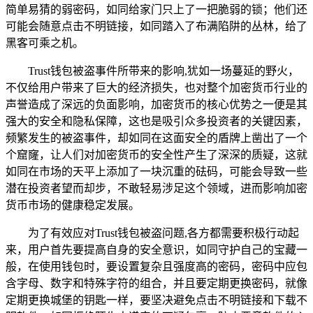
简单易猜的弱密码，如同给家门只上了一把脆弱的锁；他们还
可能会随意点击不明链接，如同踏入了布满陷阱的丛林，给了
黑客可乘之机。
Trust钱包被盗事件所带来的影响,犹如一场蔓延的野火，
不仅给用户带来了巨大的经济损失，也对整个加密货币行业的
声誉造成了深远的负面影响，加密货币的核心优势之一便是其
强大的安全和隐私保障，这也是吸引众多投资者的关键因素，
频繁发生的被盗事件，却如同在这面安全的盾牌上凿出了一个
个窟窿，让人们对加密货币的安全性产生了深深的质疑，这就
如同在市场的天平上添加了一块沉重的砝码，可能会导致一些
潜在投资者望而却步，不敢轻易涉足这个领域，进而影响加密
货币市场的健康稳定发展。
为了有效应对Trust钱包被盗问题,各方都需要积极行动起
来，用户首先要提高自身的安全意识，如同守护自己的宝藏一
般，在使用钱包时，要设置复杂且强度高的密码，密码中应包
含字母、数字和特殊字符的组合，并且要定期更换密码，就像
定期更换城堡的钥匙一样，要坚决避免点击不明链接和下载不