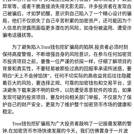
异常等，或者干脆直接消失得无影无踪，许多投资者在发现自
己被骗后，才如梦初醒，意识到自己陷入了一个精心设计的骗
局，他们不仅损失了自己辛苦积累的加密资产，还可能因为个
人信息的泄露而面临更多潜在的风险，如身份被盗用、遭受诈
骗电话骚扰等。
为了避免陷入Trust钱包挖矿骗局的陷阱,投资者必须时刻
保持高度警惕，不断增强自身的风险意识，在参与任何加密货
币投资项目之前，要像一位严谨的侦探一样，仔细了解项目的
背景和真实性，不要轻易被那些过高的回报率承诺所迷惑，要
明白“天上不会掉馅饼”，任何不切实际的高收益背后往往隐藏
着巨大的风险，要选择正规、可靠的加密钱包和交易平台，坚
决避免下载来源不明的软件，以防遭受恶意软件的攻击，如果
发现可疑的投资项目，要及时向相关部门举报，不仅是为了保
护自己的财产安全，更是为了维护整个加密货币市场的健康和
稳定。
Trust钱包挖矿骗局为广大投资者敲响了一记振聋发聩的警
钟,在加密货币市场快速发展的今天，我们仿佛置身于一片波