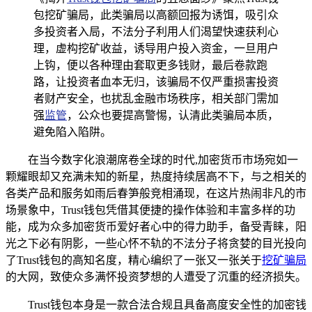
包挖矿骗局，此类骗局以高额回报为诱饵，吸引众
多投资者入局，不法分子利用人们渴望快速获利心
理，虚构挖矿收益，诱导用户投入资金，一旦用户
上钩，便以各种理由套取更多钱财，最后卷款跑
路，让投资者血本无归，该骗局不仅严重损害投资
者财产安全，也扰乱金融市场秩序，相关部门需加
强
监管
，公众也要提高警惕，认清此类骗局本质，
避免陷入陷阱。
在当今数字化浪潮席卷全球的时代,加密货币市场宛如一
颗耀眼却又充满未知的新星，热度持续居高不下，与之相关的
各类产品和服务如雨后春笋般竞相涌现，在这片热闹非凡的市
场景象中，Trust钱包凭借其便捷的操作体验和丰富多样的功
能，成为众多加密货币爱好者心中的得力助手，备受青睐，阳
光之下必有阴影，一些心怀不轨的不法分子将贪婪的目光投向
了Trust钱包的高知名度，精心编织了一张又一张关于
挖矿骗局
的大网，致使众多满怀投资梦想的人遭受了沉重的经济损失。
Trust钱包本身是一款合法合规且具备高度安全性的加密钱