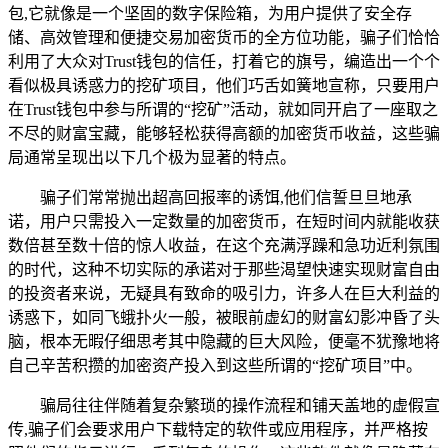
包,它就像是一个坚固的数字保险箱，为用户提供了安全存
储、高效管理和便捷交易加密货币的全方位功能，骗子们恰恰
利用了大众对Trust钱包的信任，打着它的旗号，编造出一个个
看似极具诱惑力的挖矿项目，他们巧舌如簧地宣称，只要用户
在Trust钱包中参与所谓的“挖矿”活动，就如同开启了一座取之
不尽的财富宝藏，能够轻松获得高额的加密货币收益，这些骗
局通常呈现出以下几个极为显著的特点。
骗子们常常抛出超高回报率的诱饵,他们信誓旦旦地承
诺，用户只需投入一定数量的加密货币，在短时间内就能收获
数倍甚至数十倍的惊人收益，在这个充满浮躁和急功近利氛围
的时代，这种不切实际的承诺对于那些渴望快速实现财富自由
的投资者来说，无疑具有致命的吸引力，许多人在巨大利益的
诱惑下，如同飞蛾扑火一般，被眼前虚幻的财富幻影冲昏了头
脑，根本无暇仔细思考其中隐藏的巨大风险，便毫不犹豫地将
自己辛苦积攒的加密资产投入到这些所谓的“挖矿项目”中。
骗局往往伴随着复杂繁琐的操作流程和铺天盖地的虚假宣
传,骗子们会要求用户下载特定的软件或应用程序，并严格按