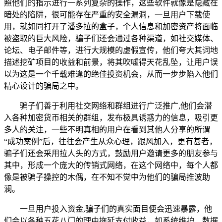
照他们的指示进行一系列复杂的操作，这些软件就像是隐藏在
暗处的陷阱，很可能存在严重的安全漏洞，一旦用户下载使
用，就如同打开了潘多拉的盒子，个人信息和加密资产将面临
被盗取的巨大风险，骗子们还会通过各种渠道，如社交媒体、
论坛、电子邮件等，进行大规模的虚假宣传，他们夸大其词地
描述挖矿项目的收益和前景，将其吹嘘得天花乱坠，让用户误
以为这是一个千载难逢的绝佳投资机会，从而一步步陷入他们
精心设计的骗局之中。
骗子们善于利用社交网络和群组进行广泛推广,他们会潜
入各种加密货币相关的群组，发布极具诱惑力的信息，吸引更
多人的关注，一些不明真相的用户在看到其他人分享的所谓
“成功案例”后，往往会产生从众心理，跟风加入，更有甚者，
骗子们还会采用拉人头的方式，鼓励用户邀请更多的朋友参与
其中，形成一个庞大的传销式网络，在这个网络中，每个人都
像是被骗子操控的木偶，在不知不觉中为他们的骗局推波助
澜。
一旦用户投入资金,骗子们的真实面目便会迅速暴露，他
们会以各种五花八门的理由拖延支付收益，如系统维护、数据