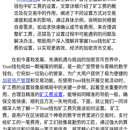
钱包中矿工费的设置，文章详细介绍了矿工费的概
念及在交易中的作用，阐述了不同设置方式对交易
速度和成本的影响，通过具体示例，说明如何根据
自身需求，如追求快速确认或节省费用，来合理调
整矿工费，还提及了设置过程中可能遇到的问题及
解决办法，帮助用户深入理解并掌握Trust钱包矿工
费的设置，以实现更高效、经济的加密货币交易。
在如今蓬勃发展、充满机遇与挑战的加密货币世界中，
Trust钱包宛如一颗璀璨的明星，是一款广受赞誉与青睐的数字
钱包，它宛如一位贴心的管家，为广大用户提供了极为便捷的
加密资产管理
和交易功能，在使用Trust钱包开展交易活动时，
矿工费的设置就像是棋局中的关键一步棋，起着至关重要的作
用，合理且精准的
矿工费设置
，能够如同精准的导航一般，确
保交易快速、顺利且万无一失地完成，下面，就让我们一同详
细深入地了解一下Trust钱包矿工费究竟该如何设置。 矿工
费，是用户在区块链这个神奇的数字世界里进行交易时，支付
给矿工的一笔费用，矿工们就像是勤劳的工匠，通过强大的算
力来验证和记录每一笔交易信息，将其精心打包进区块链这个