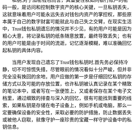
私钥,对于加密钱包而言，其重要性就如同银行账户的密
码一般，是访问和控制数字资产的核心关键，一旦私钥丢失，
这就意味着用户可能永远失去对钱包内资产的掌控权，那些原
本属于自己的数字财富可能就此与自己失之交臂，在现实生活
中，Trust钱包私钥遗忘的情况并不少见，有的用户可能是因为
粗心大意，将记录私钥的纸条随意放置，最终导致丢失；也有
的用户可能是由于时间的流逝，记忆逐渐模糊，难以准确回忆
起私钥的具体内容。
当用户发现自己遗忘了Trust钱包私钥时,首先务必保持冷
静，切不可惊慌失措，尽管眼前的情况看似十分严峻，但并非
完全没有挽回的余地，用户应做的第一步是仔细回忆私钥的存
储方式以及可能的存放位置，也许私钥被认真记录在某个精致
的笔记本中，或者写在一张便签上，又或者保存在某个电子文
档里，通过细致的排查与深入的回忆，很有可能找到重要的线
索，如果私钥是存储在电子设备上，例如手机或电脑，那么一
定要确保设备的安全性，采取必要的防护措施，防止数据丢失
或被他人窃取，就像守护一座珍贵的宝藏一样守护设备中的私
钥信息。