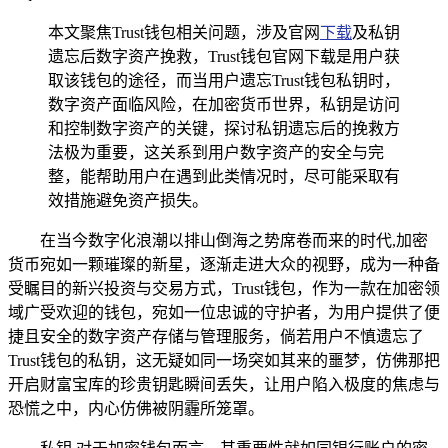
本文聚焦Trust钱包相关问题，涉及官网
下载
及私钥
遗忘后数字资产挽救，Trust钱包官网下载是用户获
取该钱包的途径，而当用户遗忘Trust钱包私钥时，
数字资产面临风险，在加密货币世界，私钥是访问
和控制数字资产的关键，探讨私钥遗忘后的挽救方
法极为重要，这关系到用户数字资产的安全与完
整，能帮助用户在遇到此类情况时，尽可能采取有
效措施避免资产损失。
在当今数字化浪潮以排山倒海之势席卷而来的时代,加密
货币宛如一颗璀璨的新星，逐渐走进大众的视野，成为一种备
受瞩目的新兴投资与交易方式，Trust钱包，作为一款在加密领
域广受欢迎的钱包，宛如一位忠诚的守护者，为用户提供了便
捷且安全的数字资产存储与管理服务，倘若用户不慎遗忘了
Trust钱包的私钥，这无疑如同一场突如其来的噩梦，仿佛那把
开启财富宝库的珍贵钥匙瞬间丢失，让用户陷入极度的焦虑与
恐慌之中，内心仿佛被阴霾所笼罩。