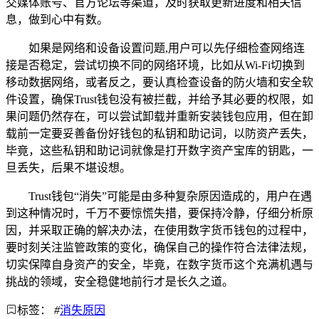
交媒体账号、官方论坛等渠道，及时获取更新进度和相关信
息，做到心中有数。
如果是网络和设备设置问题,用户可以先仔细检查网络连
接是否稳定，尝试切换不同的网络环境，比如从Wi-Fi切换到
移动数据网络，或者反之，要认真检查设备的防火墙和安全软
件设置，确保Trust钱包没有被拦截，并给予其必要的权限，如
果问题仍然存在，可以尝试卸载并重新安装钱包应用，但在卸
载前一定要妥善备份好钱包的私钥和助记词，以防资产丢失，
毕竟，这些私钥和助记词就像是打开数字资产宝库的钥匙，一
旦丢失，后果不堪设想。
Trust钱包“消失”可能是由多种复杂原因造成的，用户在遇
到这种情况时，千万不要惊慌失措，要保持冷静，仔细分析原
因，并采取正确的解决办法，在使用数字货币钱包的过程中，
要时刻关注监管政策的变化，确保自己的操作符合法律法规，
切实保障自身资产的安全，毕竟，在数字货币这个充满机遇与
挑战的领域，安全稳健地前行才是长久之道。
标签：
#
消失原因