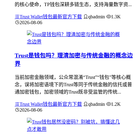
的核心使命，TP钱包深耕多链生态，支持海量数字资...
Trust Wallet钱包最新官方下载
qbadmin
1.3K
2026-08-06
Trust是钱包吗？理清加密与传统金融的概念边
界
当前加密金融领域，公众常混淆“Trust”“钱包”等核心概
念，误将加密语境下的Trust等同于传统金融的信托或普
通加密钱包，加密领域的Trust既非受监管的传统...
Trust Wallet钱包最新官方下载
qbadmin
1.2K
2026-08-06