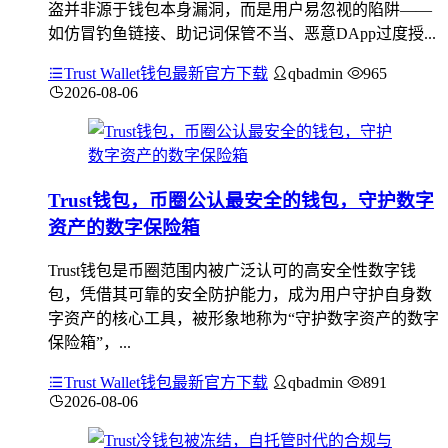
盗并非源于钱包本身漏洞，而是用户易忽视的陷阱——
如仿冒钓鱼链接、助记词保管不当、恶意DApp过度授...
Trust Wallet钱包最新官方下载
qbadmin
965
2026-08-06
Trust钱包，币圈公认最安全的钱包，守护数字
资产的数字保险箱
Trust钱包是币圈范围内被广泛认可的高安全性数字钱
包，凭借其可靠的安全防护能力，成为用户守护自身数
字资产的核心工具，被形象地称为“守护数字资产的数字
保险箱”，...
Trust Wallet钱包最新官方下载
qbadmin
891
2026-08-06