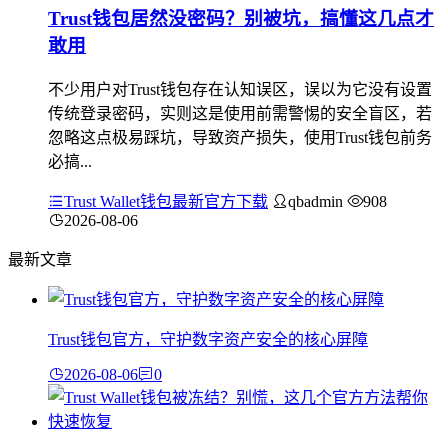
Trust钱包居然没密码？别被坑，搞懂这几点才
敢用
不少用户对Trust钱包存在认知误区，误以为它没有设置
传统登录密码，实则这是使用前需警惕的安全盲区，若
忽略这点极易踩坑，导致资产损失，使用Trust钱包前务
必搞...
Trust Wallet钱包最新官方下载
qbadmin
908
2026-08-06
最新文章
Trust钱包官方，守护数字资产安全的核心屏障
2026-08-06
0