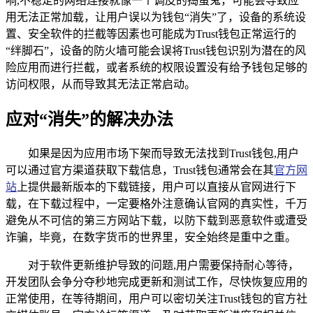
响,不稳定的网络连接就像一个调皮的捣蛋鬼，可能会导致应
用无法正常加载，让用户误以为钱包“消失”了，设备的系统设
置、安全软件的拦截等因素也可能成为Trust钱包正常运行的
“绊脚石”，设备的防火墙可能会误将Trust钱包识别为潜在的风
险应用而进行拦截，或者系统的权限设置没有给予钱包足够的
访问权限，从而导致其无法正常启动。
应对“消失”的解决办法
如果是因为应用市场下架而导致无法找到Trust钱包,用户
可以通过官方渠道获取下载信息，Trust钱包通常会在其
官方网
站
上提供最新版本的下载链接，用户可以直接从官网进行下
载，在下载过程中，一定要格外注意确认官网的真实性，千万
避免从不可信的第三方网站下载，以防下载到恶意软件或遭受
诈骗，毕竟，在数字货币的世界里，安全始终是重中之重。
对于软件更新维护导致的问题,用户需要保持耐心等待，
开发团队会争分夺秒地完成更新和测试工作，尽快恢复应用的
正常使用，在等待期间，用户可以密切关注Trust钱包的官方社