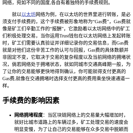
网络，宛如不同的国度,各自有着独特的手续费规则。
就以
以太坊
网络为例，在以太坊的世界里进行转账，是必
须支付手续费的，这个手续费被形象地称为“Gas费”，Gas费就
像是矿工们辛勤工作的“报酬”，它激励着以太坊网络中的矿工
们积极处理交易，当你运用Trust钱包在以太坊网络上发起转账
时，矿工们需要认真验证并详细记录你的交易信息，而Gas费
就是对他们这份辛苦工作的认可与回报，Gas费的具体数额并
非固定不变，它取决于交易的复杂程度以及当前网络的拥堵状
况，倘若网络处于拥堵状态，就如同城市交通高峰期一般，为
了让你的交易能够更快地得到确认，你可能就得支付更高的
Gas费,就像在交通拥堵时选择支付更高的费用乘坐快速通道一
样。
手续费的影响因素
网络拥堵程度
：当区块链网络上的交易量大幅增加时，
就好比城市道路上的车辆过多，矿工处理交易的速度会
明显变慢，为了让自己的交易能够在众多交易中脱颖而