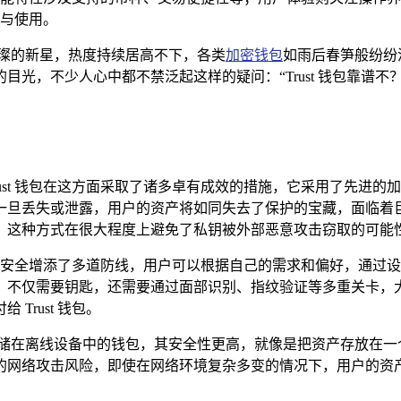
赖与使用。
璀璨的新星，热度持续居高不下，各类
加密钱包
如雨后春笋般纷纷涌
，不少人心中都不禁泛起这样的疑问：“Trust 钱包靠谱不？”
ust 钱包在这方面采取了诸多卓有成效的措施，它采用了先进的
旦丢失或泄露，用户的资产将如同失去了保护的宝藏，面临着巨大的
，这种方式在很大程度上避免了私钥被外部恶意攻击窃取的可能
户的账户安全增添了多道防线，用户可以根据自己的需求和偏好，通
，不仅需要钥匙，还需要通过面部识别、指纹验证等多重关卡，
rust 钱包。
私钥存储在离线设备中的钱包，其安全性更高，就像是把资产存放在
的网络攻击风险，即使在网络环境复杂多变的情况下，用户的资