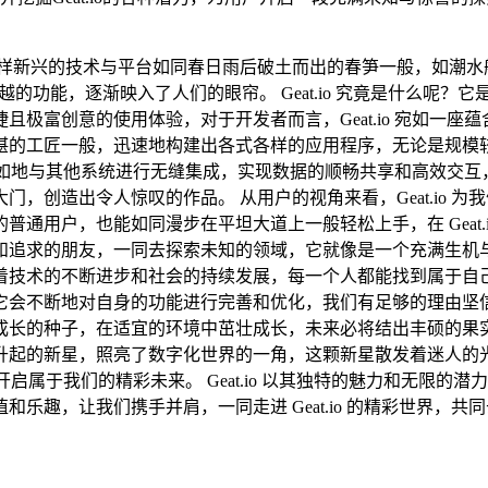
各样新兴的技术与平台如同春日雨后破土而出的春笋一般，如潮水
的功能，逐渐映入了人们的眼帘。 Geat.io 究竟是什么呢
极富创意的使用体验，对于开发者而言，Geat.io 宛如一
工匠一般，迅速地构建出各式各样的应用程序，无论是规模较小的
松自如地与其他系统进行无缝集成，实现数据的顺畅共享和高效交
，创造出令人惊叹的作品。 从用户的视角来看，Geat.io 
通用户，也能如同漫步在平坦大道上一般轻松上手，在 Geat.
和追求的朋友，一同去探索未知的领域，它就像是一个充满生机
术的不断进步和社会的持续发展，每一个人都能找到属于自己的舞台
不断地对自身的功能进行完善和优化，我们有足够的理由坚信，G
的种子，在适宜的环境中茁壮成长，未来必将结出丰硕的果实。 在
升起的新星，照亮了数字化世界的一角，这颗新星散发着迷人的
手开启属于我们的精彩未来。 Geat.io 以其独特的魅力和无
乐趣，让我们携手并肩，一同走进 Geat.io 的精彩世界，