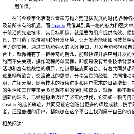
用价值。
在当今数字化浪潮以雷霆万钧之势迅猛发展的时代,各种
及前所未有的机遇，而
Geat.io
凭借其别具一格的魅力和强大卓越
于前沿的先进技术，其目标明确，就是要为用户提供高效、便捷且
具，它打造了简洁易用的开发环境，让开发者能够如同技艺精湛的
有力的支持，通过其功能强大的 API 接口，开发者能够轻
台上，就像拥有了一把神奇的钥匙，能够快速开启应用开发的大门
约而不失美观，操作流程简单易懂，即便是没有专业技术背景的普
活动和富有挑战性的项目，结识那些志同道合、有着共同梦想
这里畅所欲言，交流彼此的思想，分享宝贵的经验，共同推动着技
明、广阔无垠，随着技术的持续进步和用户需求的日益增长，它会
的生活和工作带来更多意想不到的便利和惊喜，就像一颗不断成长
创新的理念，已经稳稳地迈出了坚实的步伐，它宛如一颗冉冉
Geat.io 的成长轨迹，共同见证它创造出更多的辉煌成就，携
者，还是普通的用户，都能够在这个平台上找到属于自己的价值和
相关阅读：