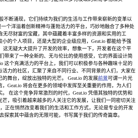
般不断涌现，它们持续为我们的生活与工作带来崭新的变革以
？它是一个洋溢着创新精神与蓬勃活力的平台，巧妙地融合了多种处
座蕴含无尽财富的宝藏，其中蕴藏着丰富多样的资源和实用的工
个人项目，还是大型的企业级应用，Geat.io 都能给予强
互，这无疑大大提升了开发的效率，想象一下，开发者在这个平
为我们带来了一种全新的、无与伦比的使用感受，它的界面设计简
io 这个充满活力的平台上，我们可以积极参与各种趣味十足的
与活力的社区，汇聚了来自不同行业、不同背景的人们，大家在
，绽放出独特的光芒。 Geat.io 的发展
前景
可谓一片光
eat.io 将会在更多的领域中发挥至关重要的作用，为人们
这个竞争异常激烈的时代，Geat.io 凭借其独特的优势和
光芒，吸引着越来越多的人关注它的发展，让我们一同密切关注
限的潜力，正在悄然改变着我们的生活和工作方式，无论是专业的开发
共同去探索其中蕴含的无限可能，书写属于我们的传奇篇章。