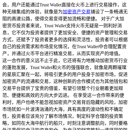
会，用户还能通过Trust Wallet直接在火币上进行交易操作，这
种无缝集成的体验，就像是为
加密资产交易
铺设了一条畅通无
阻的高速公路，使得交易变得更加流畅和便捷。 对于广大加
密货币投资者来说，Trust Wallet支持火币无疑是一则利好消
息，它不仅为投资者提供了更加安全、便捷的资产管理和交易
方式，还赋予了投资者更多的选择和灵活性，投资者可以根据
自己的投资需求和市场变化情况，在Trust Wallet中合理配置资
产，并通过火币平台进行精准交易，从而实现资产的增值。
这一合作的意义远不止于此，它还将有力地推动加密货币行业
的蓬勃发展，Trust Wallet和火币的强强联合，就像是两颗璀璨
的星辰汇聚在一起，将吸引更多的用户投身于加密市场，促进
加密资产的流通和交易，这种创新的合作模式也为其他钱包和
交易平台提供了宝贵的借鉴，有望引领整个行业朝着更加规
范、便捷和高效的方向大步迈进。 在享受这一合作带来的便
利时，用户也绝不能忽视加密资产交易背后隐藏的风险，加密
市场犹如一片波涛汹涌的大海，具有高度的波动性和不确定
性，投资者应该充分了解市场情况，制定科学合理的投资策
略，如同在大海中航行的船只，时刻注意调整航向，同时要格