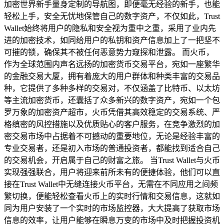
加密世界新手量身定制的导航图，即便毫无经验的新手，也能
轻松上手，安全无忧地保管自己的数字资产，不仅如此，Trust
Wallet始终将用户的隐私和安全视为重中之重，采用了业内先
进的加密技术，如同给用户的私钥和资产信息加上了一把坚不
可摧的锁，确保其不被任何恶意势力窥探和泄露。 而火币，
作为全球范围内声名远扬的加密货币交易平台，宛如一座繁华
的金融交易大厦，拥有着庞大的用户群体和种类丰富的交易品
种，它提供了多种多样的交易对，不仅涵盖了比特币、以太坊
等主流加密货币，还囊括了众多新兴的数字资产，宛如一个包
罗万象的加密资产超市，火币凭借其高效稳定的交易系统、严
格缜密的风控措施以及优质贴心的客户服务，在竞争激烈的加
密交易市场中占据着不可撼动的重要地位，无论是经验丰富的
专业交易者，还是初入市场的普通投资者，都能找到适合自己
的交易机会，开启属于自己的财富之旅。 当Trust Wallet与火币
实现强强联合，用户将迎来前所未有的便捷体验，他们可以直
接在Trust Wallet中无缝连接火币平台，无需在不同应用之间频
繁切换，便能轻松查看火币上的实时行情和交易信息，这就如
同为用户安装了一个实时的市场监控器，大大提高了获取市场
信息的效率，让用户能够在瞬息万变的市场中及时把握投资机