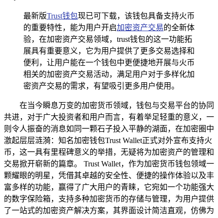
最新版
Trust钱包
现已可下载，该钱包具备支持火币
的重要特性，能为用户开启
加密资产交易
的全新体
验，在加密资产交易领域，trust钱包的这一功能拓
展具有重要意义，它为用户提供了更多交易选择和
便利，让用户能在一个钱包中更便捷地开展与火币
相关的加密资产交易活动，满足用户对于多样化加
密资产交易的需求，有望吸引更多用户使用。
在当今瞬息万变的加密货币领域，钱包与交易平台的协同
共进，对于广大投资者和用户而言，有着举足轻重的意义，一
则令人振奋的消息如同一颗石子投入平静的湖面，在加密圈中
激起层层涟漪：知名加密钱包Trust Wallet正式对外宣布支持火
币，这一具有里程碑意义的举措，无疑将为加密资产的管理和
交易掀开崭新的篇章。 Trust Wallet，作为加密货币钱包领域一
颗耀眼的明星，凭借其卓越的安全性、便捷的操作体验以及丰
富多样的功能，赢得了广大用户的青睐，它宛如一个功能强大
的数字保险箱，支持多种加密货币的存储与管理，为用户提供
了一站式的加密资产解决方案，其界面设计简洁直观，仿佛为