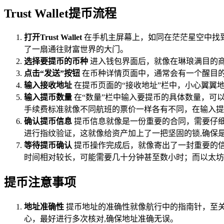
Trust Wallet提币流程
打开Trust Wallet
在手机主屏幕上，如同在茫茫星空中找到一
了一扇通往财富世界的大门。
选择要提币的币种
进入钱包界面后，就像在琳琅满目的商
点击“发送”按钮
在币种详情页面中，通常会有一个醒目的
输入接收地址
在提币页面的“接收地址”栏中，小心翼翼
输入提币数量
在“数量”栏中输入要提币的具体数量，可
手续费标准就像不同航班的票价一样各有不同，在输入提
确认提币信息
提币信息就像是一份重要的合同，需要仔细检查
进行指纹验证，这就像给资产加上了一把坚固的锁,确保
等待提币确认
提币操作完成后，就像寄出了一封重要的
时间相对较长，可能需要几十分钟甚至数小时；而以太坊
提币注意事项
地址准确性
提币地址的准确性就像航行中的指南针，至
心，最好进行多次核对,确保地址准确无误。