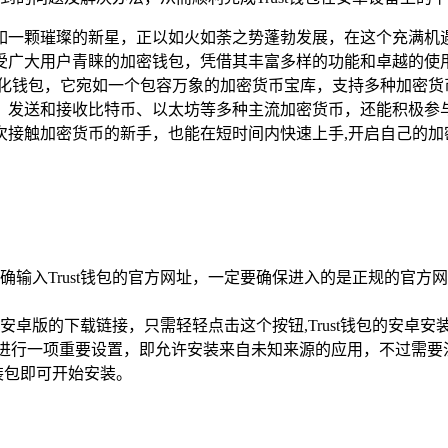
如一颗璀璨的新星，正以如火如荼之势蓬勃发展，在这个充满机
备受广大用户青睐的加密钱包，凭借其丰富多样的功能和卓越的使用
去中心化钱包，它宛如一个包容万象的加密货币宝库，支持多种加密
储、发送和接收比特币、以太坊等多种主流加密货币，还能积极参
次接触加密货币的新手，也能在短时间内快速上手,开启自己的加
中准确输入Trust钱包的官方网址，一定要确保进入的是正规的
卓版的下载链接，只需轻轻点击这个按钮,Trust钱包的安卓安
”中进行一项重要设置，即允许安装来自未知来源的应用，不过需
装包即可开始安装。