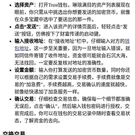
选择资产
：打开Trust钱包，琳琅满目的资产列表展现在
眼前，你只需从中挑选出你想要发送的加密货币，就像
在众多宝藏中选中了要送出的那一件。
点击“发送”
：进入该资产的详情页面后，轻轻点击“发
送”按钮，仿佛按下了财富传递的启动键。
输入接收地址
：在“接收地址”栏中，仔细输入对方的
钱
包地址
，这一步至关重要，因为一旦地址输入错误，就
如同信件寄错了收件地址，资金很可能就会石沉大海，
无法找回，一定要反复核对地址的准确性。
设置金额
：输入你打算发送的加密货币数量，同时你还
可以根据自己的需求设置交易手续费，手续费就像是交
易的“加急费”，手续费越高，交易确认的速度就越快，
就像给快递加了加急服务一样。
确认交易
：仔细检查交易信息，确保每一个细节都准确
无误后，点击“确认”，然后输入钱包密码进行授权，交
易完成后，你可以在钱包的交易记录中随时查看交易状
态，了解资金的去向。
交换交易