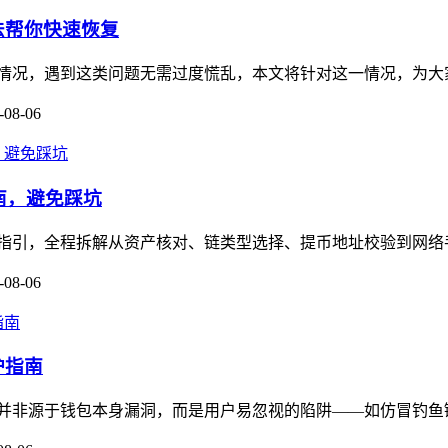
方法帮你快速恢复
被冻结的情况，遇到这类问题无需过度慌乱，本文将针对这一情况，为
-08-06
作指南，避免踩坑
保姆级操作指引，全程拆解从资产核对、链类型选择、提币地址校验到网
-08-06
护指南
多数被盗并非源于钱包本身漏洞，而是用户易忽视的陷阱——如仿冒钓鱼链