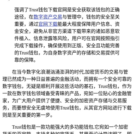
强调了Trust钱包下载官网是安全获取该钱包的正确
途径，在
数字资产交易
与管理中，钱包的安全至关
重要，通过
官网下载
能最大程度保障用户信息、资
金安全，避免从非官方渠道下载带来的诸如恶意软
件植入、信息泄露等风险，用户可在官网按照指引
完成下载操作，确保使用到正版、安全且功能完善
的Trust钱包，为自身数字资产的存储和交易提供可
靠的保障。
在当今数字化浪潮汹涌澎湃的时代,加密货币的交易与管
理已然成为一种日益普遍的金融活动，而拥有一个安全可靠的
数字钱包，无疑是顺利开展这些活动的基石，Trust钱包，作为
一款在数字钱包领域备受青睐的产品，宛如一位贴心的金融管
家，为广大用户提供了便捷、安全的加密资产存储与交易服
务，而要想安全无虞地使用Trust钱包，从其官方网站进行下载
则是至关重要的第一步。
Trust钱包是一款功能强大的多功能钱包,它宛如一个加密