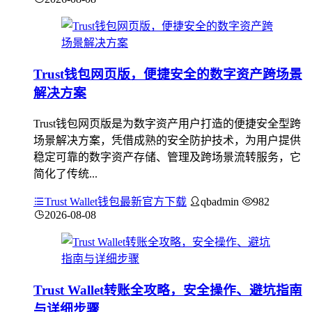
Trust钱包网页版，便捷安全的数字资产跨场景
解决方案
Trust钱包网页版是为数字资产用户打造的便捷安全型跨
场景解决方案，凭借成熟的安全防护技术，为用户提供
稳定可靠的数字资产存储、管理及跨场景流转服务，它
简化了传统...
Trust Wallet钱包最新官方下载
qbadmin
982
2026-08-08
Trust Wallet转账全攻略，安全操作、避坑指南
与详细步骤