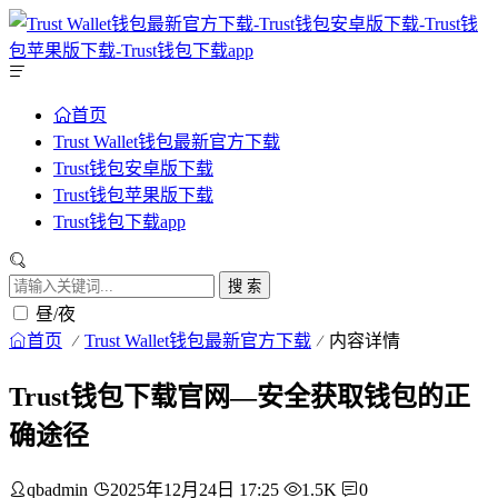
首页
Trust Wallet钱包最新官方下载
Trust钱包安卓版下载
Trust钱包苹果版下载
Trust钱包下载app
搜 索
昼/夜
首页
Trust Wallet钱包最新官方下载
内容详情
Trust钱包下载官网—安全获取钱包的正
确途径
qbadmin
2025年12月24日 17:25
1.5K
0