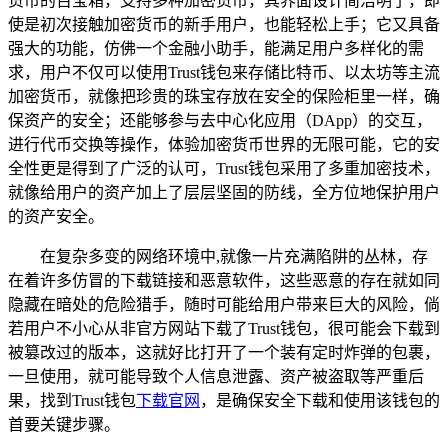
货币的百宝箱，支持多种加密货币，其界面设计简洁明了，即
使是初次接触加密货币的新手用户，也能轻松上手；它又具备
强大的功能，仿佛一个金融小助手，能满足用户多样化的需
求，用户不仅可以使用Trust钱包来存储比特币、以太坊等主流
加密货币，就像把珍贵的珠宝存放在安全的保险柜里一样，确
保资产的安全；还能够参与去中心化应用（DApp）的交互，
进行代币交换等操作，体验加密货币世界的无限可能，它的安
全性更是得到了广泛的认可，Trust钱包采用了多重加密技术，
就像给用户的资产加上了层层坚固的防线，全方位地保护用户
的资产安全。
在复杂多变的网络环境中,就像一片充满陷阱的丛林，存
在着许多仿冒的下载链接和恶意软件，这些恶意的存在就如同
隐藏在暗处的危险猎手，随时可能给用户带来巨大的风险，倘
若用户不小心从非官方网站下载了Trust钱包，很可能会下载到
被篡改过的版本，这就好比打开了一个装有定时炸弹的包裹，
一旦使用，就可能导致个人信息泄露、资产被盗取等严重后
果，找到Trust钱包
下载官网
，是确保安全下载和使用该钱包的
首要关键步骤。