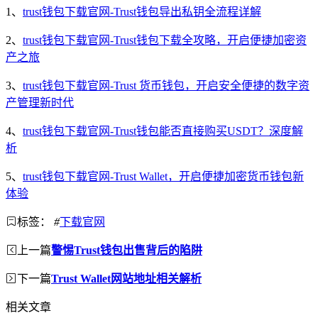
1、
trust钱包下载官网-Trust钱包导出私钥全流程详解
2、
trust钱包下载官网-Trust钱包下载全攻略，开启便捷加密资
产之旅
3、
trust钱包下载官网-Trust 货币钱包，开启安全便捷的数字资
产管理新时代
4、
trust钱包下载官网-Trust钱包能否直接购买USDT？深度解
析
5、
trust钱包下载官网-Trust Wallet，开启便捷加密货币钱包新
体验
标签：
#
下载官网
上一篇
警惕Trust钱包出售背后的陷阱
下一篇
Trust Wallet网站地址相关解析
相关文章