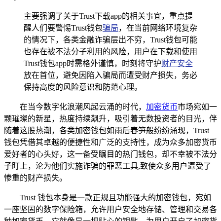
主要强调了关于Trust下载app的相关事宜，重点提
醒人们要警惕Trust钱包
骗局
，在当前网络环境复杂
的情况下，各类金融诈骗层出不穷，Trust钱包可能
也存在被不法分子利用的风险，用户在下载和使用
Trust钱包app时需格外谨慎，时刻将守护
财产安全
放在首位，避免因陷入骗局而遭受财产损失，务必
保持高度的风险意识和防范心理。
在当今数字化浪潮风起云涌的时代，
加密货币
市场宛如一
颗璀璨的新星，热度持续飙升，吸引着无数投资者的目光，伴
随着这股热潮，各类加密钱包如雨后春笋般纷纷涌现，Trust
钱包凭借其卓越的便捷性和广泛的支持性，成为众多加密货币
爱好者的心头好，这一备受瞩目的热门钱包，却不幸被不法分
子盯上，沦为他们实施诈骗的罪恶工具,致使众多用户遭受了
惨重的财产损失。
Trust 钱包本身是一款正规且功能强大的加密钱包，宛如
一座坚固的数字保险箱，允许用户安全地存储、管理和交易各