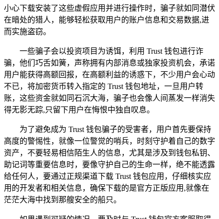
小心下载安装了这些虚假应用并进行操作时，骗子就如同潜伏
在暗处的猎人，能够轻松获取用户的账户信息和交易数据,进
而实施盗窃。
一些骗子会以投资项目为诱饵，利用 Trust 钱包进行诈
骗，他们巧舌如簧，声称拥有内部消息或独家投资机会，承诺
用户能获得高额回报，在高额利益的诱惑下，不少用户会心动
不已，将加密货币转入指定的 Trust 钱包地址，一旦用户转
账，这些资金就如同石沉大海，骗子也会像人间蒸发一样消失
得无影无踪,只留下用户在悔恨中独自叹息。
为了避免成为 Trust 钱包骗子的受害者，用户首先要保持
高度的警惕性，就像一位警觉的哨兵，时刻守护着自己的数字
资产，不要轻易相信陌生人的信息，尤其是涉及到钱包私钥、
助记词等重要信息时，要像守护自己的生命一样，绝不能透露
给任何人，要通过正规渠道下载 Trust 钱包应用，仔细核实应
用的开发者和相关信息，确保下载的是官方正版应用,就像在
茫茫大海中找到那艘安全的船只。