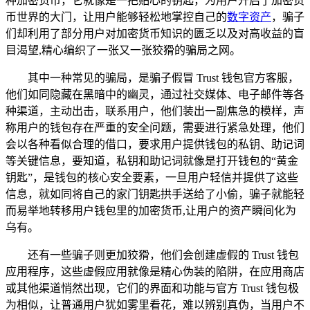
种加密货币，它就像是一把贴心的钥匙，为用户开启了加密货
币世界的大门，让用户能够轻松地掌控自己的
数字资产
，骗子
们却利用了部分用户对加密货币知识的匮乏以及对高收益的盲
目渴望,精心编织了一张又一张狡猾的骗局之网。
其中一种常见的骗局，是骗子假冒 Trust 钱包官方客服，
他们如同隐藏在黑暗中的幽灵，通过社交媒体、电子邮件等各
种渠道，主动出击，联系用户，他们装出一副焦急的模样，声
称用户的钱包存在严重的安全问题，需要进行紧急处理，他们
会以各种看似合理的借口，要求用户提供钱包的私钥、助记词
等关键信息，要知道，私钥和助记词就像是打开钱包的“黄金
钥匙”，是钱包的核心安全要素，一旦用户轻信并提供了这些
信息，就如同将自己的家门钥匙拱手送给了小偷，骗子就能轻
而易举地转移用户钱包里的加密货币,让用户的资产瞬间化为
乌有。
还有一些骗子则更加狡猾，他们会创建虚假的 Trust 钱包
应用程序，这些虚假应用就像是精心伪装的陷阱，在应用商店
或其他渠道悄然出现，它们的界面和功能与官方 Trust 钱包极
为相似，让普通用户犹如雾里看花，难以辨别真伪，当用户不