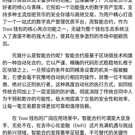
的操作体验以及丰富多样的功能，迅速赢得了广大加密货币爱
好者的倾心与青睐，它宛如一个功能强大的数字资产宝库，支
持多种主流加密货币的安全存储与高效交易，为用户精心打造
了一个一站式的数字资产管理优质平台，而智能合约，作为
Trust 钱包的核心亮点功能之一，无疑为整个钱包生态系统注
入了源源不断的强大活力，使其在竞争激烈的市场中脱颖而
出。
究竟什么是智能合约呢？智能合约是基于区块链技术构建
的一种自动化合约，它以严谨、精确的代码形式稳稳地扎根于
区块链之上，一旦预设的条件如同精准设置的机关一般被触
发，它便会毫不犹豫地自动执行相应的操作，就像一位不知疲
倦、绝对公正的执行者，这种高度自动化的执行方式，如同给
传统合同加上了一层坚固的防护盾，彻底消除了传统合同中人
为干预和欺诈的可能性，极大地提高了交易的安全性和效率，
让每一笔交易都变得更加可靠和值得信赖。
在 Trust 钱包的广阔应用场景中，智能合约可谓是大显身
手、无处不在，在去中心化金融（DeFi）这片充满机遇与挑战
的新兴领域，智能合约发挥着举足轻重、不可替代的关键作