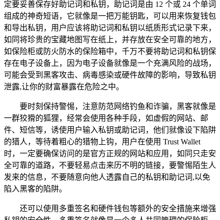
定要妥善保存好助记词和私钥，助记词是由 12 个或 24 个单词
组成的神奇短语，它就像是一把万能钥匙，可以用来恢复钱包
和导出私钥，用户应该将助记词和私钥以纸质形式记录下来，
如同将珍贵的宝藏地图写在纸上，并存放在安全可靠的地方，
如保险柜或防火防水的保险箱中，千万不要将助记词和私钥保
存在电子设备上，因为电子设备就像是一个充满风险的战场，
可能会受到黑客攻击、病毒感染或硬件故障的影响，导致私钥
泄露,让你的财富暴露在危险之中。
要时刻保持警惕，注意防范网络钓鱼和诈骗，黑客就像是
一群狡猾的狐狸，经常会使用各种手段，如虚假的网站、邮
件、短信等，诱使用户输入私钥或助记词，他们就像设下陷阱
的猎人，等待着粗心的猎物上钩，用户在使用 Trust Wallet
时，一定要确保访问的是官方正规的网站和应用，如同只走安
全可靠的道路，不要轻易点击来历不明的链接，要警惕陌生人
发来的信息，不要随意向他人透露自己的私钥和助记词,以免
陷入黑客的陷阱。
还可以使用多重签名和硬件钱包等额外的安全措施来增强