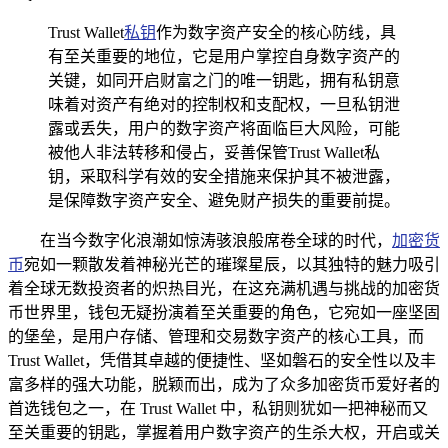
Trust Wallet
私钥
作为数字资产安全的核心防线，具
有至关重要的地位，它是用户掌控自身数字资产的
关键，如同开启财富之门的唯一钥匙，拥有私钥意
味着对资产有绝对的控制权和支配权，一旦私钥泄
露或丢失，用户的数字资产将面临巨大风险，可能
被他人非法转移和侵占，妥善保管Trust Wallet私
钥，采取科学有效的安全措施来保护其不被泄露，
是保障数字资产安全、避免财产损失的重要前提。
在当今数字化浪潮如惊涛骇浪般席卷全球的时代，
加密货
币
宛如一颗散发着神秘光芒的璀璨星辰，以其独特的魅力吸引
着全球无数投资者的炽热目光，在这充满机遇与挑战的加密货
币世界里，钱包无疑扮演着至关重要的角色，它宛如一座坚固
的堡垒，是用户存储、管理和交易数字资产的核心工具，而
Trust Wallet，凭借其卓越的便捷性、坚如磐石的安全性以及丰
富多样的强大功能，脱颖而出，成为了众多加密货币爱好者的
首选钱包之一，在 Trust Wallet 中，私钥则犹如一把神秘而又
至关重要的钥匙，掌握着用户数字资产的生杀大权，开启或关