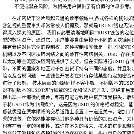
不便或潜在风险，为相关用户提供了有价值的信息参考。
在加密货币这片风起云涌的数字领域中,各式各样的钱包如
容忽视的重要事实却常常被人们提及，那就是TRUST钱包无法
得深入探究的原因。 我们有必要清晰地明确TRUST钱包的
型的数字资产，通过它，用户能够自由穿梭于不同的区块链网络
拥有着绝对且完全的控制权，这种控制权就像是一把坚固的安全锁
机制以及不同区块链网络之间的兼容性密切相关，USDT存在多种版本
以太坊等主流区块链网络提供了支持，但在实际进行USDT存
带，不同的国家和地区对于加密货币持有不同的态度，并且制
险以及合规问题，一些钱包开发者在对待存储某些特定加密资产
进行了限制。 技术层面的问题同样不容小觑，不同版本的US
对不同版本的USDT进行细致的适配和深入的开发，这绝非
现出现一丝细微的偏差，都有可能导致用户资产遭受损失，后果
于将USDT作为中间媒介，这是因为USDT的价格相对稳定，
疑就像是在原本顺畅的交易道路上设置了一道道关卡，增加了用
秀的钱包，它依然能够存储其他多种具有价值的加密资产，为用
也存在着一定的可能性，或许在不久的将来，技术的进步和监管
当充分了解钱包的各项功能以及存在的限制，根据自身的实际