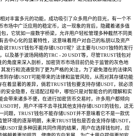
及相对丰富多元的功能，成功吸引了众多用户的目光，有一个不
密货币市场中广泛应用的稳定币，这一现象的背后，隐藏着诸多值
币钱包，它犹如一座数字桥梁，允许用户轻松管理多种截然不同类
具有去中心化的显著特性，这意味着用户对自己的私钥以及资产
TRUST钱包不能存储USDT呢？这主要与USDT独特的发行
及基于波场网络的TRC - 20 USDT等，尽管TRUST钱包对
性的角度来深入剖析，加密货币市场目前仍处于监管的灰色地
，其发行和流通受到了更为严格的关注，为了避免潜在的法律风
虑到存储USDT可能带来的法律和监管风险，从而对其存储功能
在着显著的差异，倘若TRUST钱包要支持存储USDT，就必须
新的安全隐患，在适配过程中，哪怕只是对智能合约的理解和实
可能会带来诸多不便，在进行加密货币交易时，许多用户都倾向
USDT时，用户不得不去寻找其他支持存储USDT的钱包，这无
题，TRUST钱包不能存储USDT并不意味着它不是一款优
环境的逐渐明朗，未来TRUST钱包是否会支持存储USDT，
储USDT是多种因素共同作用的结果，用户在选择钱包时，应
能够朝着更加规范、健康的方向发展，为广大用户提供更加安