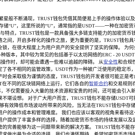
繁星般不断涌现，TRUST钱包凭借其简便易上手的操作体验以
存储“U”，这里所说的“U”，通常指的是USDT——一种在加
定位与特点，TRUST钱包是一款具备强大多链支持能力的加密货
之间，开启多样化的操作之旅，更为重要的是，TRUST钱包
，在很大程度上为用户资产的安全提供了坚实的保障。 为何会说
，其中较为常见的包括基于以太坊网络的ERC - 20 USDT，以
储操作时，却可能会遭遇一些难以逾越的障碍。 从
安全性
和合规
定了各不相同的监管政策，USDT作为一种被广泛使用的稳定币
时会采取极为谨慎的态度，TRUST钱包的开发者很可能正是考
DT在不同的区块链网络上运行，它们各自的
智能合约
和交易规则存
易事，不仅需要投入大量的技术资源和宝贵的时间，还可能会引入
不堪设想。 对于广大用户而言，TRUST钱包不能存储USDT
能够有效降低市场波动所带来的风险，当无法在TRUST钱包中存储
户的操作成本和管理难度。 我们也应该以客观的视角来看待这一问
户提供了丰富多样的选择，随着加密货币市场的持续发展以及监管
的完善能够为这一问题带来新的解决方案。 TRUST钱包不能存
需求做出最为合适的选择，我们也满怀期待，希望加密货币市场