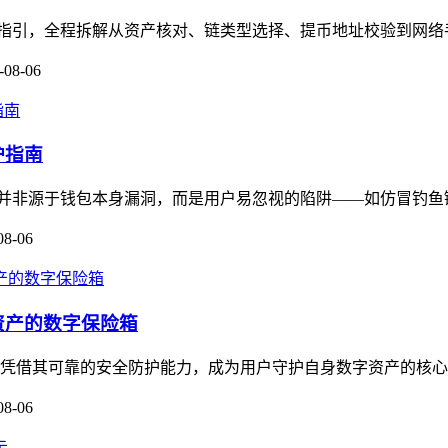
保姆级操作指引，全程拆解从资产核对、链类型选择、提币地址校验到网
-08-06
护指南
多数被盗并非源于钱包本身漏洞，而是用户易忽视的陷阱——如仿冒钓鱼链
08-06
资产的数字保险箱
，凭借其可靠的安全防护能力，成为用户守护自身数字资产的核心工
08-06