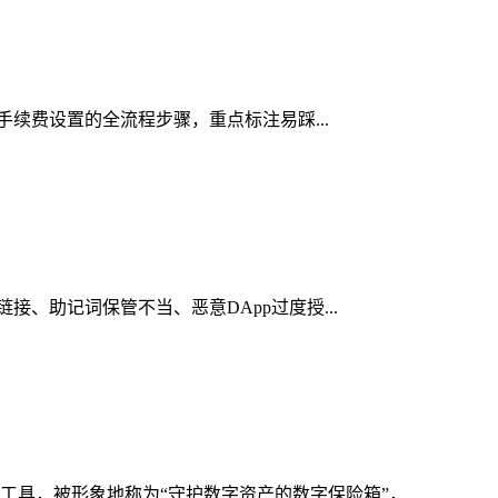
络手续费设置的全流程步骤，重点标注易踩...
接、助记词保管不当、恶意DApp过度授...
具，被形象地称为“守护数字资产的数字保险箱”，...