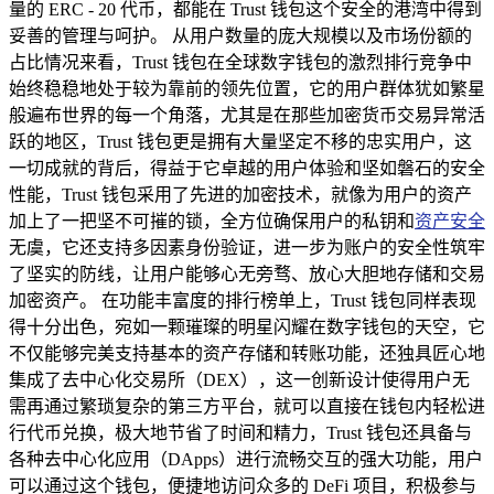
量的 ERC - 20 代币，都能在 Trust 钱包这个安全的港湾中得到
妥善的管理与呵护。 从用户数量的庞大规模以及市场份额的
占比情况来看，Trust 钱包在全球数字钱包的激烈排行竞争中
始终稳稳地处于较为靠前的领先位置，它的用户群体犹如繁星
般遍布世界的每一个角落，尤其是在那些加密货币交易异常活
跃的地区，Trust 钱包更是拥有大量坚定不移的忠实用户，这
一切成就的背后，得益于它卓越的用户体验和坚如磐石的安全
性能，Trust 钱包采用了先进的加密技术，就像为用户的资产
加上了一把坚不可摧的锁，全方位确保用户的私钥和
资产安全
无虞，它还支持多因素身份验证，进一步为账户的安全性筑牢
了坚实的防线，让用户能够心无旁骛、放心大胆地存储和交易
加密资产。 在功能丰富度的排行榜单上，Trust 钱包同样表现
得十分出色，宛如一颗璀璨的明星闪耀在数字钱包的天空，它
不仅能够完美支持基本的资产存储和转账功能，还独具匠心地
集成了去中心化交易所（DEX），这一创新设计使得用户无
需再通过繁琐复杂的第三方平台，就可以直接在钱包内轻松进
行代币兑换，极大地节省了时间和精力，Trust 钱包还具备与
各种去中心化应用（DApps）进行流畅交互的强大功能，用户
可以通过这个钱包，便捷地访问众多的 DeFi 项目，积极参与