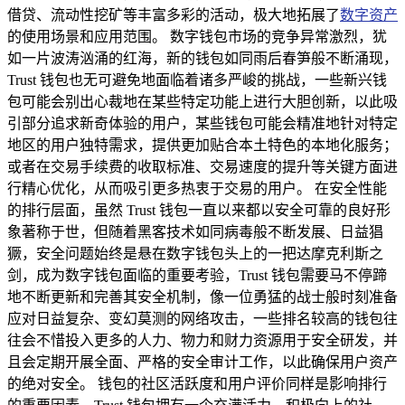
借贷、流动性挖矿等丰富多彩的活动，极大地拓展了
数字资产
的使用场景和应用范围。 数字钱包市场的竞争异常激烈，犹
如一片波涛汹涌的红海，新的钱包如同雨后春笋般不断涌现，
Trust 钱包也无可避免地面临着诸多严峻的挑战，一些新兴钱
包可能会别出心裁地在某些特定功能上进行大胆创新，以此吸
引部分追求新奇体验的用户，某些钱包可能会精准地针对特定
地区的用户独特需求，提供更加贴合本土特色的本地化服务；
或者在交易手续费的收取标准、交易速度的提升等关键方面进
行精心优化，从而吸引更多热衷于交易的用户。 在安全性能
的排行层面，虽然 Trust 钱包一直以来都以安全可靠的良好形
象著称于世，但随着黑客技术如同病毒般不断发展、日益猖
獗，安全问题始终是悬在数字钱包头上的一把达摩克利斯之
剑，成为数字钱包面临的重要考验，Trust 钱包需要马不停蹄
地不断更新和完善其安全机制，像一位勇猛的战士般时刻准备
应对日益复杂、变幻莫测的网络攻击，一些排名较高的钱包往
往会不惜投入更多的人力、物力和财力资源用于安全研发，并
且会定期开展全面、严格的安全审计工作，以此确保用户资产
的绝对安全。 钱包的社区活跃度和用户评价同样是影响排行