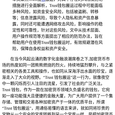
措施进行全面解析，Trust钱包搬运过程中可能面临
多种风险，如资金安全风险，包括被盗刷、转移
等；信息泄露风险，导致个人隐私和资产信息暴
露，同时还可能遭遇网络攻击风险，影响操作的稳
定性和可靠性，针对这些风险，文中从技术层面、
用户操作规范等方面提出了相应的防范办法，旨在
帮助用户在使用Trust钱包搬运时，有效规避潜在风
险，保障自身权益和资产安全。
在当今风起云涌的数字化金融浪潮席卷之下,加密货币市
场的热度如同一团熊熊燃烧的烈火，持续地猛烈攀升，与之紧
密相关的各类工具和操作，也如同从深海浮出水面的珍宝，逐
渐走入了大众的视野。“Trust 钱包搬运”这一行为，就像夜空
中一颗闪烁而引人注目的流星，引发了社会的广泛关注。
Trust 钱包，作为一款在加密货币领域久负盛名的钱包，它宛
如一座功能强大且便捷的金融大厦，为广大用户提供了一个集
存储、管理和交易各种加密资产于一体的优质平台，所谓
“Trust 钱包搬运”，用通俗易懂的语言来讲，就如同将珍贵的
宝物从一个安全的宝库转移到另一个宝库一样，是把加密货币