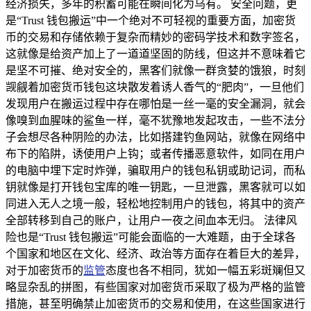
经济损失，多年的积蓄可能在瞬间化为乌有。 安全问题，更
是“Trust 钱包搬运”中一个绝对不可轻视的重要方面，加密货
币的交易和存储依赖于复杂而精妙的密码学技术和数字签名，
这就像是给资产加上了一道道坚固的防线，但这并不意味着它
是坚不可摧、绝对安全的，黑客们就像一群贪婪的饿狼，时刻
觊觎着加密货币钱包这块散发着诱人香气的“肥肉”，一旦他们
发现用户在搬运过程中存在哪怕是一丝一毫的安全漏洞，就会
像嗅到血腥味的鲨鱼一样，毫不犹豫地发起攻击，一些不法分
子会想尽各种阴险的办法，比如搭建钓鱼网站，就像在网络中
布下的陷阱，诱使用户上钩；或者传播恶意软件，如同在用户
的电脑中埋下定时炸弹，骗取用户的钱包私钥或助记词，而私
钥就像是打开钱包宝库的唯一钥匙，一旦泄露，黑客就可以如
同进入无人之境一般，轻松地控制用户的钱包，将其中的资产
全部转移到自己的账户，让用户一夜之间血本无归。 法律风
险也是“Trust 钱包搬运”可能会面临的一大难题，由于全球各
个国家和地区在文化、经济、政治等方面存在着巨大的差异，
对于加密货币的
监管
态度也各不相同，犹如一幅五彩斑斓但又
略显杂乱的拼图，有些国家对加密货币采取了极为严格的监管
措施，甚至明确禁止加密货币的交易和使用，在这些国家进行