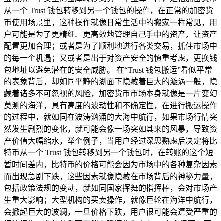
从一个 Trust 钱包转移到另一个钱包的操作，在正常的加密货
币使用场景里，这种操作就像日常生活中的搬家一样常见，用
户可能是为了更精细、更高效地管理自己手中的资产，让资产
配置更加合理；或者是为了顺利地进行各类交易，抓住市场中
的每一个机遇；又或者是出于对资产安全的慎重考虑，更换钱
包地址以避免潜在的安全威胁。 在“Trust 钱包搬运”看似平常
的表象背后，却如同平静的湖面下隐藏着巨大的漩涡一般，隐
藏着诸多不可忽视的风险，加密货币市场本身就像是一片变幻
莫测的海洋，具有高度的波动性和不确定性，在进行搬运操作
的过程中，就如同在波涛汹涌的大海中航行，如果市场行情突
然发生剧烈的变化，就可能会像一场突如其来的风暴，导致资
产价值大幅缩水，举个例子，当用户经过深思熟虑后决定将比
特币从一个 Trust 钱包转移到另一个钱包时，在转账的这个短
暂时间差内，比特币的价格可能会因为市场中的各种复杂因素
而出现急剧下跌，这些因素就像隐藏在市场背后的神秘力量，
包括政策法规的变动，就如同国家挥舞的指挥棒，会对市场产
生重大影响；大型机构的买卖操作，就像巨轮在海洋中航行，
会掀起巨大的波澜，一旦价格下跌，用户很可能会遭受严重的