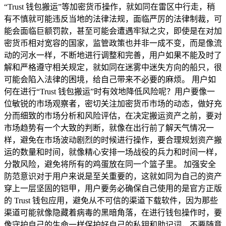
“Trust 钱包搬运”等加密货币操作，就如同在雷区中行走，稍
有不慎就可能违反当地的法律法规，面临严厉的法律制裁，可
能会面临巨额罚款，甚至可能会遭遇牢狱之灾，即使是在对加
密货币相对宽容的国家，监管政策也并非一成不变，而是像流
动的河水一样，不断地进行调整和完善，用户如果不能及时了
解和严格遵守相关规定，就如同在迷雾中迷失方向的船只，很
可能会陷入法律的困境，给自己带来不必要的麻烦。 用户如
何在进行“Trust 钱包搬运”时有效地降低风险呢？用户要像一
位敏锐的市场观察者，密切关注加密货币市场的动态，做好充
分而细致的市场分析和风险评估，在决定搬运资产之前，要对
市场趋势有一个大致的判断，就像在出行前了解天气情况一
样，避免在市场波动剧烈的时候进行操作，要合理规划资产搬
运的数量和时间，就像精心安排一场战役的兵力和时间一样，
分散风险，避免将所有的鸡蛋放在同一个篮子里。 加强安全
防范意识对于用户来说是至关重要的，这就如同为自己的资产
穿上一层坚固的铠甲，用户要务必确保自己使用的是官方正版
的 Trust 钱包应用，避免从不可信的渠道下载软件，因为那些
渠道可能就像隐藏着病毒的黑暗角落，在进行钱包操作时，要
像守护自己的生命一样保护好自己的私钥和助记词，不要随意