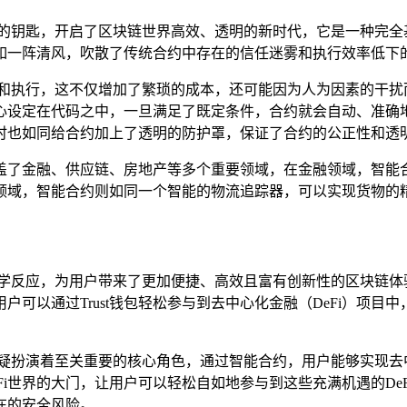
奇的钥匙，开启了区块链世界高效、透明的新时代，它是一种完全
如一阵清风，吹散了传统合约中存在的信任迷雾和执行效率低下
督和执行，这不仅增加了繁琐的成本，还可能因为人为因素的干扰
心设定在代码之中，一旦满足了既定条件，合约就会自动、准确
时也如同给合约加上了透明的防护罩，保证了合约的公正性和透
盖了金融、供应链、房地产等多个重要领域，在金融领域，智能
领域，智能合约则如同一个智能的物流追踪器，可以实现货物的
的化学反应，为用户带来了更加便捷、高效且富有创新性的区块链体验
可以通过Trust钱包轻松参与到去中心化金融（DeFi）项
无疑扮演着至关重要的核心角色，通过智能合约，用户能够实现去
Fi世界的大门，让用户可以轻松自如地参与到这些充满机遇的DeFi
在的安全风险。