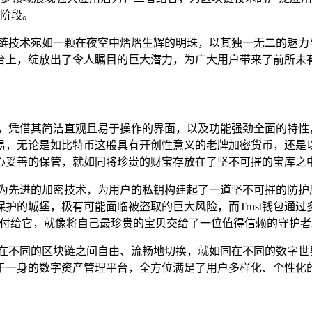
阶段。
块链技术宛如一颗在夜空中熠熠生辉的明珠，以其独一无二的魅力
台上，绽放出了令人瞩目的巨大潜力，为广大用户带来了前所未
钱包，凭借其简洁直观且易于操作的界面，以及功能强劲全面的特性，
易，无论是如比特币这般具有开创性意义的老牌加密货币，还是
心妥善的保管，就如同将珍贵的财宝存放在了坚不可摧的宝库之
用了最为先进的加密技术，为用户的私钥构建起了一道坚不可摧的防
护的城堡，极有可能面临被盗取的巨大风险，而Trust钱包通
托付给它，就像将自己最珍贵的宝贝交给了一位值得信赖的守护者
户可以在不同的区块链之间自由、流畅地切换，就如同在不同的数字
功能于一身的数字资产管理平台，全方位满足了用户多样化、个性化