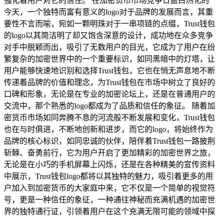
强化着用户对它的信任。 在加密货币市场竞争日益白热化的
今天，一个独特而富有意义的logo对于品牌的发展而言，其重
要性不言而喻，宛如一颗明珠对于一串项链的点缀，Trust钱包
的logo以其简洁明了却又饱含深意的设计，成功地在众多竞争
对手中脱颖而出，吸引了无数用户的目光，它成为了用户在纷
繁复杂的加密世界中的一个重要标识，如同黑暗中的灯塔，让
用户能够快速地识别和选择Trust钱包，它也在悄无声息地不断
传递着品牌的价值和理念，为Trust钱包在市场中树立了良好的
口碑和形象，无论是在专业的加密论坛上，还是在普通用户的
交流中，那个熟悉的logo都成为了品质和信任的象征。 随着加
密货币市场如同奔腾不息的河流般不断发展和变化，Trust钱包
也在与时俱进，不断地创新和进步，而它的logo，将始终作为
品牌的核心标识，如同忠诚的伙伴，陪伴着Trust钱包一路披荆
斩棘、奋勇前行，它为用户开启了更加精彩的加密世界之旅，
无论是在小巧的手机屏幕上闪烁，还是在各种精美的宣传资料
中展示，Trust钱包logo都将以其独特的魅力，吸引着更多的用
户加入到加密货币的大家庭中来，它不仅是一个简单的视觉符
号，更是一种信任的象征，一种通往神秘而充满机遇的加密世
界的独特通行证，引领着用户在这个充满无限可能的领域中探