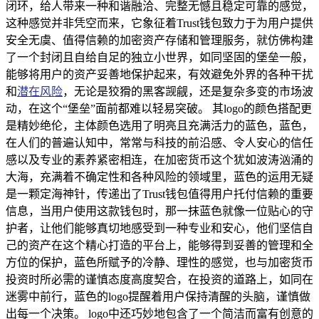
闭环，给人带来一种和谐融洽、完整无憾且稳定可靠的感觉，
这种感觉并非凭空而来，它象征着Trust钱包致力于为用户提供
安全无虞、值得信赖的加密资产存储和管理服务，就仿佛构建
了一个封闭且自给自足的独立小世界，如同坚固的堡垒一般，
能够将用户的资产妥善地保护起来，有效避免外界的各种干扰
和
潜在风险
，无论是狡猾的黑客觊觎，还是复杂多变的市场波
动，在这个“堡垒”面前都难以轻易突破。 其logo的颜色搭配更
是精妙绝伦，主体颜色选用了明亮且充满活力的蓝色，蓝色，
在人们的普遍认知中，常常与科技的前沿感、令人安心的信任
感以及专业的素养紧密相连，在加密货币这个犹如波涛汹涌的
大海，充满着不确定性和各种风险的领域里，蓝色的运用无疑
是一颗定海神针，传递出了Trust钱包值得用户托付信赖的重要
信息，当用户使用这款钱包时，那一抹蓝色就像一位贴心的守
护者，让他们能够真切地感受到一种专业和安心，他们坚信自
己的资产在这个精心打造的平台上，能够得到妥善的管理和全
方位的保护，蓝色所赋予的冷静、理性的感觉，也与加密货币
投资时所必需的谨慎态度高度契合，在投资的道路上，如同在
迷雾中前行，蓝色的logo提醒着用户保持清醒的头脑，谨慎做
出每一个决策。 logo中还巧妙地包含了一个简洁而富有创意的