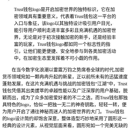
Trust钱包logo是开启加密世界的独特标识，它在加
密领域具有重要意义，代表着Trust钱包这一平台的
入口与象征，该logo以其独特设计吸引用户目光，
能引导用户顺利走进丰富多彩且充满机遇的加密世
界，无论是对于初次接触加密的新手，还是经验丰
富的玩家，Trust钱包logo都如同一个标志性的指
引，让他们能更便捷、安全地参与到各类加密活动
中，在加密生态里发挥着不可小觑的作用。
在当今数字化浪潮以雷霆万钧之势席卷全球的时代,加密
货币领域宛如一颗冉冉升起的新星，正以前所未有的迅猛速度
蓬勃发展，在这片充满机遇与挑战的加密钱包“江湖”中，Trust
钱包凭借其出类拔萃的卓越性能以及广泛深厚的用户基础，脱
颖而出，成为了众多加密爱好者的不二之选，而Trust钱包那独
具特色的logo，恰似一把独一无二的神奇钥匙，轻轻一转，便
为用户开启了通往神秘而迷人的加密世界的大门。 Trust钱包
的logo设计简约却饱含深意，整体造型巧妙地采用了圆形这一
经典的设计元素，从视觉层面来看，圆形宛如一个完美无缺的