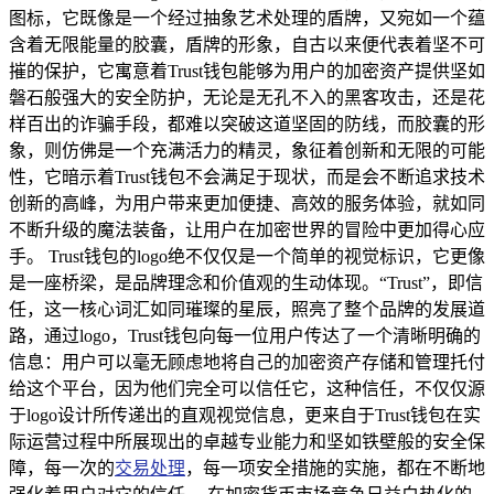
图标，它既像是一个经过抽象艺术处理的盾牌，又宛如一个蕴
含着无限能量的胶囊，盾牌的形象，自古以来便代表着坚不可
摧的保护，它寓意着Trust钱包能够为用户的加密资产提供坚如
磐石般强大的安全防护，无论是无孔不入的黑客攻击，还是花
样百出的诈骗手段，都难以突破这道坚固的防线，而胶囊的形
象，则仿佛是一个充满活力的精灵，象征着创新和无限的可能
性，它暗示着Trust钱包不会满足于现状，而是会不断追求技术
创新的高峰，为用户带来更加便捷、高效的服务体验，就如同
不断升级的魔法装备，让用户在加密世界的冒险中更加得心应
手。 Trust钱包的logo绝不仅仅是一个简单的视觉标识，它更像
是一座桥梁，是品牌理念和价值观的生动体现。“Trust”，即信
任，这一核心词汇如同璀璨的星辰，照亮了整个品牌的发展道
路，通过logo，Trust钱包向每一位用户传达了一个清晰明确的
信息：用户可以毫无顾虑地将自己的加密资产存储和管理托付
给这个平台，因为他们完全可以信任它，这种信任，不仅仅源
于logo设计所传递出的直观视觉信息，更来自于Trust钱包在实
际运营过程中所展现出的卓越专业能力和坚如铁壁般的安全保
障，每一次的
交易处理
，每一项安全措施的实施，都在不断地