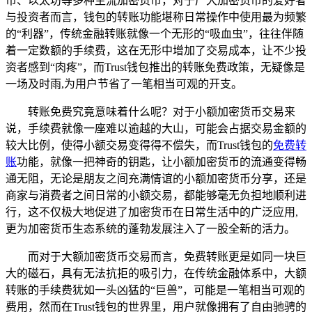
币、以太坊等多种主流加密货币，对于广大加密货币的爱好者
与投资者而言，钱包的转账功能堪称日常操作中使用最为频繁
的“利器”，传统金融转账就像一个无形的“吸血虫”，往往伴随
着一定数额的手续费，这在无形中增加了交易成本，让不少投
资者感到“肉疼”，而Trust钱包推出的转账免费政策，无疑像是
一场及时雨,为用户节省了一笔相当可观的开支。
转账免费究竟意味着什么呢？对于小额加密货币交易来
说，手续费就像一座难以逾越的大山，可能会占据交易金额的
较大比例，使得小额交易变得得不偿失，而Trust钱包的
免费转
账
功能，就像一把神奇的钥匙，让小额加密货币的流通变得畅
通无阻，无论是朋友之间充满情谊的小额加密货币分享，还是
商家与消费者之间日常的小额交易，都能够毫无负担地顺利进
行，这不仅极大地促进了加密货币在日常生活中的广泛应用,
更为加密货币生态系统的蓬勃发展注入了一股全新的活力。
而对于大额加密货币交易而言，免费转账更是如同一块巨
大的磁石，具有无法抗拒的吸引力，在传统金融体系中，大额
转账的手续费犹如一头凶猛的“巨兽”，可能是一笔相当可观的
费用，然而在Trust钱包的世界里，用户就像拥有了自由驰骋的