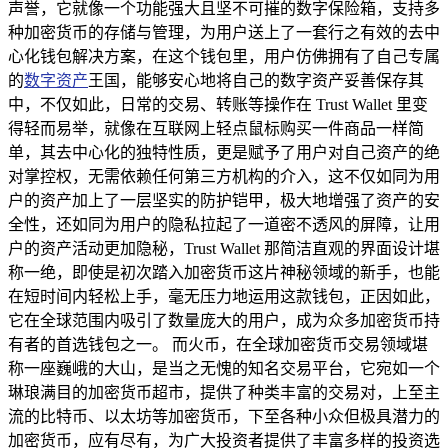
声誉，它就像一个功能强大且坚不可摧的数字保险箱，支持多
种加密货币的存储与管理，为用户送上了一套行之有效的去中
心化钱包解决方案，在这个钱包里，用户仿佛拥有了自己专属
的
数字资产
王国，能够安心地将自己的数字资产妥善保存其
中，不仅如此，日常的交易、转账等操作在 Trust Wallet 里变
得轻而易举，就像在互联网上轻点鼠标购买一件商品一样简
单，其去中心化的独特性质，更是赋予了用户对自己资产的绝
对掌控权，无需依赖任何第三方机构的介入，这不仅如同为用
户的资产加上了一层坚实的防护铠甲，极大地增强了资产的安
全性，还如同为用户的隐私拉起了一道密不透风的屏障，让用
户的资产活动更加隐秘，Trust Wallet 那简洁直观的界面设计堪
称一绝，即使是初次踏入加密货币这片神秘领域的新手，也能
在短时间内轻松上手，毫无压力地运用这款钱包，正因如此，
它在全球范围内吸引了数量庞大的用户，成为众多加密货币持
有者的首选钱包之一。 而火币，在全球加密货币交易领域堪
称一座巍峨的大山，是当之无愧的知名交易平台，它宛如一个
琳琅满目的加密货币超市，提供了种类丰富的交易对，上至主
流的比特币、以太坊等加密货币，下至各种小众但极具潜力的
加密货币，应有尽有，为广大投资者提供了丰富多样的投资选