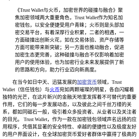
《Trust Wallet与火币，加密世界的碰撞与融合》聚
焦加密领域两大重要角色，Trust Wallet作为知名加
密钱包，以安全便捷受用户青睐；火币则是头部加
密交易平台，有着深厚行业积累，二者的相遇，一
方面碰撞出创新火花，如在交易体验、资产存储等
方面可能带来新突破；另一方面也推动融合，促进
加密生态更完善，这种碰撞与融合不仅影响着加密
用户的使用体验，也为加密行业未来发展提供了新
的思路和方向，助力行业迈向新高度。
在当今如日中天、迅猛发展的
加密货币
领域，Trust
Wallet（信任钱包）与
火币
宛如两颗璀璨的明星，各自闪耀着
独特的光芒，在这片新兴的金融天地里发挥着不可替代的重要
作用，它们的每一步发展动态，以及彼此之间千丝万缕的关
系，都如同磁石一般，吸引着众多投资者、从业者以及关注者
的目光。 Trust Wallet，作为一款在加密钱包领域声名远扬的应
用程序，凭借其显著的安全特性、卓越的便捷性以及极度友好
的用户界面设计，在全球加密货币爱好者群体中赢得了极高的