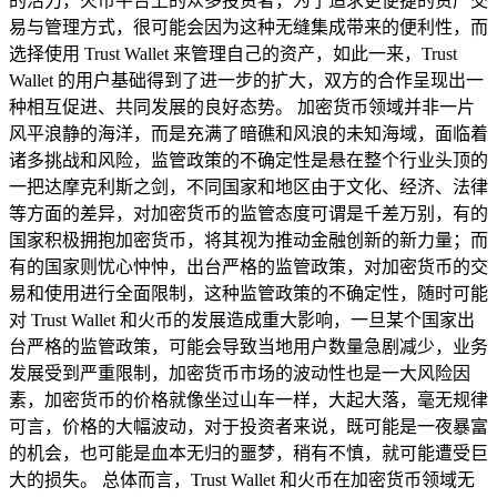
的活力，火币平台上的众多投资者，为了追求更便捷的资产交
易与管理方式，很可能会因为这种无缝集成带来的便利性，而
选择使用 Trust Wallet 来管理自己的资产，如此一来，Trust
Wallet 的用户基础得到了进一步的扩大，双方的合作呈现出一
种相互促进、共同发展的良好态势。 加密货币领域并非一片
风平浪静的海洋，而是充满了暗礁和风浪的未知海域，面临着
诸多挑战和风险，监管政策的不确定性是悬在整个行业头顶的
一把达摩克利斯之剑，不同国家和地区由于文化、经济、法律
等方面的差异，对加密货币的监管态度可谓是千差万别，有的
国家积极拥抱加密货币，将其视为推动金融创新的新力量；而
有的国家则忧心忡忡，出台严格的监管政策，对加密货币的交
易和使用进行全面限制，这种监管政策的不确定性，随时可能
对 Trust Wallet 和火币的发展造成重大影响，一旦某个国家出
台严格的监管政策，可能会导致当地用户数量急剧减少，业务
发展受到严重限制，加密货币市场的波动性也是一大风险因
素，加密货币的价格就像坐过山车一样，大起大落，毫无规律
可言，价格的大幅波动，对于投资者来说，既可能是一夜暴富
的机会，也可能是血本无归的噩梦，稍有不慎，就可能遭受巨
大的损失。 总体而言，Trust Wallet 和火币在加密货币领域无