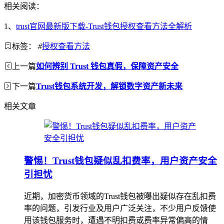
相关阅读：
1、
trust官网最新版下载-Trust钱包授权查看方法全解析
标签：
#
授权查看方法
上一篇
如何辨别 Trust 钱包真假，保障资产安全
下一篇
Trust钱包系统开发，解锁数字资产新未来
相关文章
警惕！Trust钱包疑似乱扣费率，用户资产安全
引担忧
近期，加密货币领域的Trust钱包被曝出疑似存在乱扣费
率的问题，引发行业及用户广泛关注，不少用户反馈使
用该钱包服务时，遭遇不明扣费或费率异常偏高的情