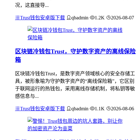
况，这直接导...
Trust钱包安卓版下载
qbadmin
1.2K
2026-08-07
区块链冷钱包Trust，守护数字资产的离线保险
箱
区块链冷钱包Trust，是数字资产领域核心的安全存储工
具，被形象喻为守护数字资产的“离线保险箱”，它区别
于联网运行的热钱包，采用离线存储机制，将私钥等敏
感信息与...
Trust钱包安卓版下载
qbadmin
1.1K
2026-08-06