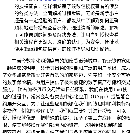
的授权查看，它详细涵盖了该钱包授权查看所涉及
的各类方法，全面解析过程步骤，无论是新手小白
还是有一定经验的用户，都能从中了解到如何正确
顺利地进行授权查看操作，通过清晰的阐述，解析
了可能遇到的问题及解决办法，让用户对授权查看
相关流程有更深入、准确的认识，为安全、便捷地
使用Trust钱包提供有力的操作指导和知识储备。
在当今数字化浪潮席卷的加密货币领域中，Trust钱包宛如
一颗璀璨的明星，凭借其出色的性能和广泛的用户基础，成为
了众多加密货币爱好者首选的加密钱包，它宛如一个安全可靠
的数字保险箱，为用户提供了极为便捷的数字资产存储和交易
服务。 随着加密货币交易活动日益频繁，我们在使用Trust钱
包的过程中，常常会与各类去中心化应用（DApps）或智能合
约展开交互，为了让这些应用能够在我们的钱包中顺利执行特
定操作，例如转移代币等，我们就需要对其进行授权，可以
说，授权就像是一把特殊的钥匙，赋予了第三方应用一定的权
限，使其能够操作我们钱包内的资产。 这种授权机制犹如一
把双刃剑，在极大地方便了我们与各类应用交互的同时，也潜