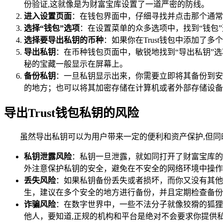
份验证,这就像是为财富宝库设置了一道严密的防线。
进入设置页面
：在钱包界面中，仔细寻找并点击那个通常
选择“钱包”选项
：在设置菜单的众多选项中，找到“钱包
选择要导出私钥的币种
：如果你在Trust钱包中添加
导出私钥
：在币种钱包页面中，敏锐地找到“导出私钥”
秘的宝藏一般显示在屏幕上。
备份私钥
：一旦私钥显示出来，你需要立即将其备份到安
的地方；也可以将其加密存储在计算机或者外部存储设备
导出Trust钱包私钥的风险
虽然导出私钥可以为用户带来一定的便利和资产保护,但同
私钥泄露风险
：私钥一旦泄露，就如同打开了财富宝库的
外注意保护私钥的安全，避免在不安全的网络环境中操作
丢失风险
：如果私钥备份丢失或者损坏，而你又没有其他
生，建议在多个安全的地方进行备份，并且定期检查备份
诈骗风险
：在数字世界中，一些不法分子就像狡猾的狐狸
他人，要知道,正规的机构和平台是绝对不会要求你提供