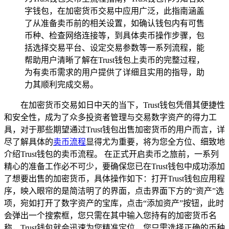
字钱包，在加密货币交易中应用广泛，此指南涵盖
了从准备卖币前的相关设置，如确认钱包内有可售
币种、检查网络连接等，到具体卖币操作步骤，包
括选择交易平台、设定交易参数等一系列流程，能
帮助用户清晰了解在Trust钱包上卖币的完整过程，
为有卖币需求的用户提供了详细且实用的指导，助
力其顺利完成交易。
在加密货币交易如日中天的当下，Trust钱包凭借其便捷性
和安全性，成为了众多投资者管理与交易数字资产的得力工
具，对于那些期望通过Trust钱包出售加密货币的用户而言，详
尽了解具体的
卖币流程
显得尤为重要，将为您全方位、细致地
介绍Trust钱包的卖币流程。 在正式开启卖币之旅前，一系列
精心的准备工作必不可少，要确保您已在Trust钱包中成功添加
了想要出售的加密货币，具体操作如下：打开Trust钱包应用程
序，映入眼帘的是简洁明了的界面，点击界面下方的“资产”选
项，宛如打开了数字资产的宝库，点击“添加资产”按钮，此时
会弹出一个搜索框，您只需在其中输入您持有的加密货币名
称，Trust钱包就会迅速为您精准定位，您只需选择正确的币种