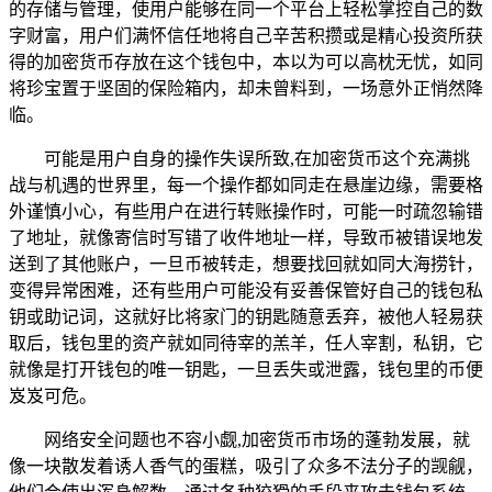
的存储与管理，使用户能够在同一个平台上轻松掌控自己的数
字财富，用户们满怀信任地将自己辛苦积攒或是精心投资所获
得的加密货币存放在这个钱包中，本以为可以高枕无忧，如同
将珍宝置于坚固的保险箱内，却未曾料到，一场意外正悄然降
临。
可能是用户自身的操作失误所致,在加密货币这个充满挑
战与机遇的世界里，每一个操作都如同走在悬崖边缘，需要格
外谨慎小心，有些用户在进行转账操作时，可能一时疏忽输错
了地址，就像寄信时写错了收件地址一样，导致币被错误地发
送到了其他账户，一旦币被转走，想要找回就如同大海捞针，
变得异常困难，还有些用户可能没有妥善保管好自己的钱包私
钥或助记词，这就好比将家门的钥匙随意丢弃，被他人轻易获
取后，钱包里的资产就如同待宰的羔羊，任人宰割，私钥，它
就像是打开钱包的唯一钥匙，一旦丢失或泄露，钱包里的币便
岌岌可危。
网络安全问题也不容小觑,加密货币市场的蓬勃发展，就
像一块散发着诱人香气的蛋糕，吸引了众多不法分子的觊觎，