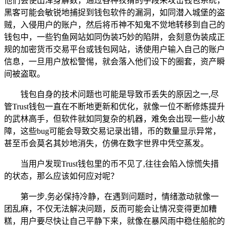
他们会使出浑身解数，通过各种狡猾的手段来攻击钱包系统，
黑客可能会敏锐地捕捉到钱包软件的漏洞，如同潜入城堡的盗
贼，入侵用户的账户，然后将币神不知鬼不觉地转移到自己的
钱包中，一些钓鱼网站如同伪装巧妙的陷阱，会刻意伪装成正
规的加密货币交易平台或钱包网站，诱使用户输入自己的账户
信息，一旦用户放松警惕，就会落入他们设下的圈套，资产瞬
间被盗取。
钱包自身的技术问题也可能是导致币丢失的原因之一,尽
管Trust钱包一直在不断地更新和优化，就像一位不断修炼提升
的武林高手，但软件就如同复杂的机器，难免会出现一些小故
障，这些bug可能会导致交易记录出错，币的数量显示异常，
甚至币会莫名其妙地消失，仿佛在数字世界中凭空蒸发。
当用户发现Trust钱包里的币不见了,往往会陷入惊慌失措
的状态，那么应该如何应对呢？
第一步,务必保持冷静，在遇到问题时，情绪激动就像一
团乱麻，不仅无法解决问题，反而可能会让情况变得更加糟
糕，用户要尽快让自己平静下来，就像在暴风雨中稳住船舵的