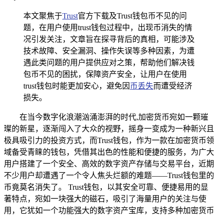
本文聚焦于
Trust
官方下载及Trust钱包币不见的问
题，在用户使用trust钱包过程中，出现币消失的情
况引发关注，文章旨在探寻背后的真相，可能涉及
技术故障、安全漏洞、操作失误等多种因素，为遭
遇此类问题的用户提供应对之策，帮助他们解决钱
包币不见的困扰，保障资产安全，让用户在使用
trust钱包时能更加安心，避免因
币丢失
而遭受经济
损失。
在当今数字化浪潮汹涌澎湃的时代,加密货币宛如一颗璀
璨的新星，逐渐闯入了大众的视野，摇身一变成为一种新兴且
极具吸引力的投资方式，而Trust钱包，作为一款在加密货币领
域备受青睐的钱包，凭借其出色的性能和便捷的服务，为广大
用户搭建了一个安全、高效的数字资产存储与交易平台，近期
不少用户却遭遇了一个令人焦头烂额的难题——Trust钱包里的
币竟莫名消失了。 Trust钱包，以其安全可靠、便捷易用的显
著特点，宛如一块强大的磁石，吸引了海量用户的关注与使
用，它犹如一个功能强大的数字资产宝库，支持多种加密货币