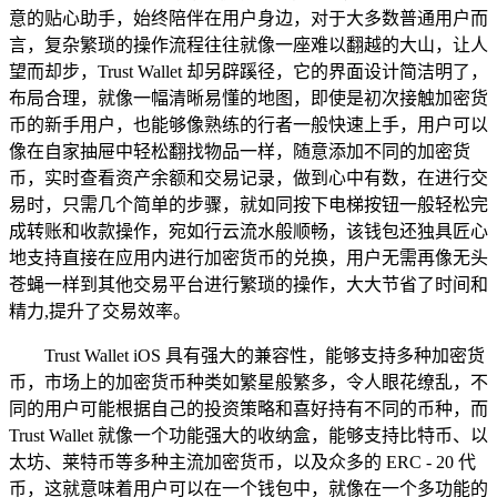
意的贴心助手，始终陪伴在用户身边，对于大多数普通用户而
言，复杂繁琐的操作流程往往就像一座难以翻越的大山，让人
望而却步，Trust Wallet 却另辟蹊径，它的界面设计简洁明了，
布局合理，就像一幅清晰易懂的地图，即使是初次接触加密货
币的新手用户，也能够像熟练的行者一般快速上手，用户可以
像在自家抽屉中轻松翻找物品一样，随意添加不同的加密货
币，实时查看资产余额和交易记录，做到心中有数，在进行交
易时，只需几个简单的步骤，就如同按下电梯按钮一般轻松完
成转账和收款操作，宛如行云流水般顺畅，该钱包还独具匠心
地支持直接在应用内进行加密货币的兑换，用户无需再像无头
苍蝇一样到其他交易平台进行繁琐的操作，大大节省了时间和
精力,提升了交易效率。
Trust Wallet iOS 具有强大的兼容性，能够支持多种加密货
币，市场上的加密货币种类如繁星般繁多，令人眼花缭乱，不
同的用户可能根据自己的投资策略和喜好持有不同的币种，而
Trust Wallet 就像一个功能强大的收纳盒，能够支持比特币、以
太坊、莱特币等多种主流加密货币，以及众多的 ERC - 20 代
币，这就意味着用户可以在一个钱包中，就像在一个多功能的