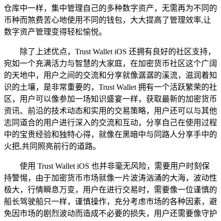
仓库中一样，集中管理自己的多种数字资产，无需再为不同的
币种而煞费苦心地使用不同的钱包，大大提高了管理效率,让
数字资产管理变得轻松愉悦。
除了上述优点，Trust Wallet iOS 还拥有良好的社区支持，
宛如一个充满活力与智慧的大家庭，在加密货币社区这个广阔
的天地中，用户之间的交流和分享就像潺潺的溪流，滋润着知
识的土壤，是非常重要的，Trust Wallet 拥有一个活跃繁荣的社
区，用户可以像参加一场知识盛宴一样，获取最新的加密货币
资讯、前沿的技术动态和实用的交易策略，用户还可以与其他
志同道合的用户进行深入的交流和互动，分享自己在使用过程
中的宝贵经验和独特心得，就像在黑暗中与同路人分享手中的
火把,共同照亮前行的道路。
使用 Trust Wallet iOS 也并非毫无风险，需要用户时刻保
持警惕，由于加密货币市场就像一片波涛汹涌的大海，波动性
极大，行情瞬息万变，用户在进行交易时，需要像一位谨慎的
船长驾驶船只一样，谨慎操作，充分考虑市场的各种因素，避
免因市场的剧烈波动而造成不必要的损失，用户还需要像守护