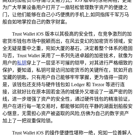
高效的加密货币存储与交易方式，iOS 版本的惊艳亮相，更是
为广大苹果设备用户打开了一扇轻松管理数字资产的便捷之
门，让他们能够在自己小巧便携的手机上,如同指挥千军万马
般自如地掌控自己的数字财富。
Trust Wallet iOS 版本以其极高的安全性，在竞争激烈的加
密货币钱包市场中脱颖而出，在风云变幻的加密货币领域，安
全无疑是重中之重，宛如大厦的基石，决定着整个体系的稳固
与否，Trust Wallet 采用了一系列先进卓越的加密技术，就像为
用户的
私钥
穿上了一层坚不可摧的铠甲，对其进行严格细致的
保护，要知道，私钥可是访问加密货币的关键所在，犹如开启
宝藏的钥匙，只有用户自己能够牢牢掌握，更为值得一提的
是，该钱包还支持与硬件钱包如 Ledger 和 Trezor 等进行连
接，这就好比在原本固若金汤的城堡外又增设了一道严密的防
线，进一步增强了资产的安全性，通过硬件钱包的精准验证，
用户在进行每一笔交易时，都能够如同在平静的湖面划船般安
心惬意，无需担心资产被盗取的风险,仿佛为自己的数字资产
加上了一把双重保险锁。
Trust Wallet iOS 的操作便捷性堪称一绝，宛如一位善解人