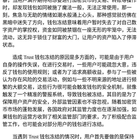
暴，当用户满怀期待地想要进行加密货币的交易、转账等操作
时，却发现钱包如同被施了魔法一般，无法正常使用，那一
刻，焦急与无助的情绪如潮水般涌上心头，那种感觉就仿佛在
黑暗中迷失了方向，钱包冻结意味着用户暂时失去了对自己数
字资产的掌控权，资金如同被禁锢在一座无形的牢笼中，无法
流动，这无异于锁住了财富的大门，让用户的资产陷入了停滞
状态。
造成 Trust 钱包冻结的原因是多方面的，可能是由于用户
自身的操作失误，在进行交易时，一些用户可能疏忽大意，违
反了钱包的使用规则；或者为了追求高额收益，参与了一些被
认为存在风险的交易活动，例如与一些不明来源的地址进行频
繁的大额交易，这些行为很可能会触发钱包的安全机制，就像
触发了一个精准的警报系统，导致钱包被冻结，其目的是为了
保障用户资产的安全，外部监管因素也不容忽视，随着加密货
币市场的蓬勃发展，各国政府对其监管力度也在逐渐加强，如
果钱包的运营方收到了相关监管部门的要求，为了积极配合监
管工作，也可能会对部分用户的钱包进行冻结。
当遇到 Trust 钱包冻结的情况时，用户首先要做的是保持