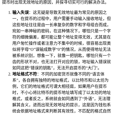
提币时出现无效地址的原因，并探寻切实可行的解决办法。
输入失误
：这无疑是导致无效地址最为常见的原因之
一，在提币的过程中，用户需要手动输入接收地址，但
这些地址往往是由一长串复杂的数字和字母组合而成，
宛如一串神秘的密码，在这种情况下，哪怕只是一个字
符的细微偏差，都可能让整个地址变得无效，尤其是在
用户匆忙操作或者注意力不集中的时候，很容易出现类
似将字母“O”误输成数字“0”的情况，从而使得地址无法
被系统识别，想象一下，就像一把钥匙，哪怕只有一个
齿的形状不对，也无法打开对应的锁，地址输入错误就
如同这把“错误的钥匙”，无法开启提币的“大门”。
地址格式不符
：不同的加密货币就像不同的“语言体
系”，各自拥有独特的地址格式，以比特币和以太坊为
例，它们的地址格式可谓大相径庭，如果用户在提币
时，不小心将比特币的提币地址填写成了以太坊的地址
格式，或者反之，系统就会如同遇到了“外语”，无法理
解其含义，进而出现无效地址的提示，这是因为钱包系
统会依据地址格式来判断其有效性，不匹配的格式自然