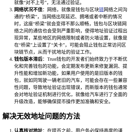
就像“对不上号”，无法通过验证。
网络状况不佳
：网络，就像是钱包与区块
链
网络之间沟
通的“桥梁”，当网络出现延迟、拥堵或者中断的情况
时，这座“桥梁”就会变得不那么顺畅，钱包与区块链网
络之间的通信也会受到严重影响，使得地址验证过程出
现异常，某些地区的网络限制或者防火墙设置，就像是
在“桥梁”上设置了“关卡”，可能会阻止钱包正常访问区
块链节点，从而干扰地址的验证工作。
钱包版本滞后
：Trust钱包的开发者们始终致力于不断优
化和完善钱包的功能，会定期发布更新来修复漏洞、提
升性能和增加新功能，如果用户使用的是旧版本的钱
包，就如同驾驶一辆老旧的汽车，可能会存在一些兼容
性问题，导致地址验证出现错误，而新版本的钱包通常
会对地址验证机制进行优化，就像给汽车进行了全面的
升级改造，能够确保提币操作更加准确和安全。
解决无效地址问题的方法
认真核对地址
：在提币之前，用户务必保持高度的谨