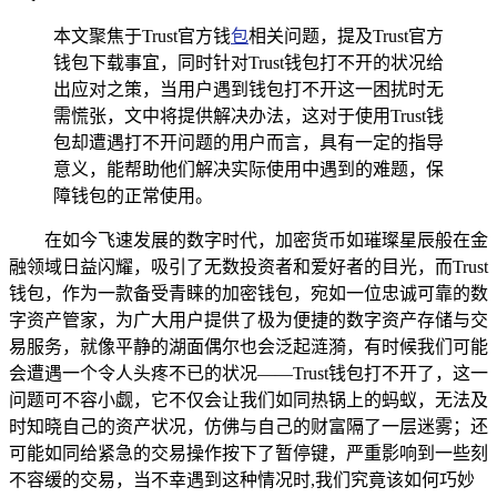
本文聚焦于Trust官方钱
包
相关问题，提及Trust官方
钱包下载事宜，同时针对Trust钱包打不开的状况给
出应对之策，当用户遇到钱包打不开这一困扰时无
需慌张，文中将提供解决办法，这对于使用Trust钱
包却遭遇打不开问题的用户而言，具有一定的指导
意义，能帮助他们解决实际使用中遇到的难题，保
障钱包的正常使用。
在如今飞速发展的数字时代，加密货币如璀璨星辰般在金
融领域日益闪耀，吸引了无数投资者和爱好者的目光，而Trust
钱包，作为一款备受青睐的加密钱包，宛如一位忠诚可靠的数
字资产管家，为广大用户提供了极为便捷的数字资产存储与交
易服务，就像平静的湖面偶尔也会泛起涟漪，有时候我们可能
会遭遇一个令人头疼不已的状况——Trust钱包打不开了，这一
问题可不容小觑，它不仅会让我们如同热锅上的蚂蚁，无法及
时知晓自己的资产状况，仿佛与自己的财富隔了一层迷雾；还
可能如同给紧急的交易操作按下了暂停键，严重影响到一些刻
不容缓的交易，当不幸遇到这种情况时,我们究竟该如何巧妙