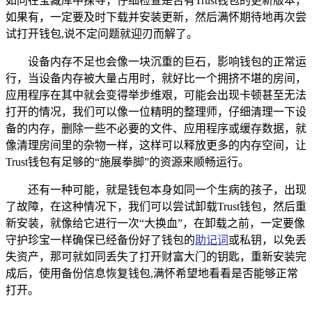
如同在宝藏库中探寻，仔细检查是否有Trust钱包的更新版本，
如果有，一定要及时下载并安装更新，然后满怀期待地再次尝
试打开钱包,说不定问题就迎刃而解了。
设备内存不足也会像一块沉重的巨石，影响钱包的正常运
行，当设备内存被大量占用时，就好比一个拥挤不堪的房间，
应用程序在其中就会变得举步维艰，可能会出现卡顿甚至无法
打开的情况，我们可以像一位精明的整理师，仔细清理一下设
备的内存，删除一些不必要的文件、应用程序或缓存数据，就
像清理房间里的杂物一样，这样可以释放更多的内存空间，让
Trust钱包有足够的“施展拳脚”的资源来顺畅运行。
还有一种可能，就是钱包本身如同一个生病的孩子，出现
了故障，在这种情况下，我们可以尝试卸载Trust钱包，然后重
新安装，就像给它进行一次“大换血”，在卸载之前，一定要像
守护珍宝一样确保已经备份好了钱包的
助记词
或私钥，以免丢
失资产，那可就如同丢失了打开财富大门的钥匙，重新安装完
成后，使用备份信息恢复钱包,满怀希望地看看是否能够正常
打开。