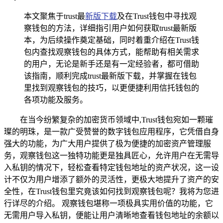
本文聚焦于trust最
新版下载
及在Trust钱包中寻找观
察钱包的方法，详细指引用户如何获取trust最新版
本，为后续操作奠定基础，同时着重介绍在Trust钱
包内查找观察钱包的具体方式，能帮助有相关需求
的用户，无论是新手还是有一定经验者，都可借助
该指南，顺利完成trust最新版下载，并掌握在钱包
里找到观察钱包的技巧，以更便捷利用信托钱包的
各项功能及服务。
在当今纷繁复杂的加密货币领域中,Trust钱包宛如一颗璀
璨的明珠，是一款广受赞誉的数字钱包应用程序，它凭借自身
强大的功能，为广大用户提供了极为便捷的加密资产管理服
务，观察钱包这一独特功能更是独具匠心，允许用户在无需导
入私钥的情况下，轻松查看特定钱包地址的资产状况，这一设
计不仅为用户增添了额外的灵活性，更极大地提升了资产的安
全性，在Trust钱包里究竟该如何找到观察钱包呢？我将为您进
行详尽的介绍。 观察钱包堪称一项极具实用价值的功能，它
无需用户导入私钥，便能让用户清晰地查看钱包地址的余额以