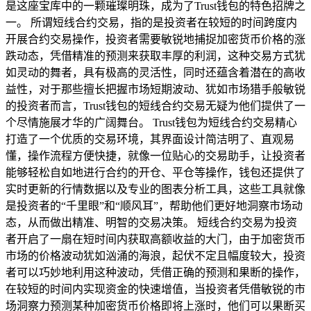
是这座宝库中的一颗璀璨明珠，成为了Trust钱包的特色招牌之
一。 所谓短线合约交易，指的是投资者在较短的时间跨度内
开展合约交易操作，投资者需要敏锐地捕捉加密货币价格的涨
跌动态，凭借精准的预测来获取丰厚的利润，这种交易方式犹
如灵动的舞者，具有极高的灵活性，同时还蕴含着潜在的高收
益性，对于那些擅长把握市场短期波动、犹如市场猎手般敏锐
的投资者而言，Trust钱包的短线合约交易无疑为他们提供了一
个尽情施展才华的广阔舞台。 Trust钱包为短线合约交易精心
打造了一个优质的交易环境，其界面设计简洁明了、直观易
懂，操作流程方便快捷，就像一位贴心的交易助手，让投资者
能够轻松自如地进行合约的开仓、平仓等操作，钱包还提供了
实时更新的行情数据以及专业的图表分析工具，这些工具就像
是投资者的“千里眼”和“顺风耳”，帮助他们更好地洞察市场动
态，从而做出精准、明智的交易决策。 短线合约交易为投资
者开启了一扇在短时间内获取高额收益的大门，由于加密货币
市场的价格波动犹如汹涌的海浪，起伏不定且幅度较大，投资
者可以巧妙地利用这种波动，凭借正确的预测和果断的操作，
在较短的时间内实现资金的快速增值，当投资者凭借敏锐的市
场洞察力预测某种加密货币价格即将上涨时，他们可以果断买