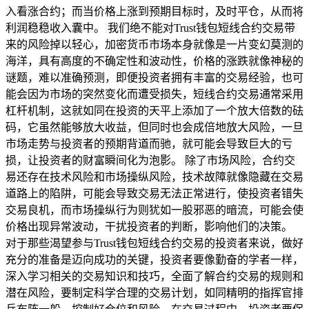
入看涨合约；而当价格上涨到预期目标时，及时平仓，从而将
利润稳稳收入囊中。 我们绝不能对Trust钱包短线合约交易带
来的风险掉以轻心，加密货币市场本身就像是一片变幻莫测的
海洋，具有高度的不确定性和波动性，价格的涨跌就像神秘的
谜题，难以准确预测，即便投资者拥有丰富的交易经验，也可
能会因为市场的突然变化而遭受损失，短线合约交易通常采用
杠杆机制，这就如同在投资的天平上添加了一个放大倍数的砝
码，它虽然能够放大收益，但同时也会成倍地放大风险，一旦
市场走势与投资者的预期背道而驰，就可能会导致巨大的亏
损，让投资者的财富瞬间化为泡影。 除了市场风险，合约交
易还存在技术风险和市场操纵风险，技术故障就像隐藏在交易
道路上的陷阱，可能会导致交易无法正常进行，使投资者错失
交易良机，而市场操纵行为则犹如一股邪恶的暗流，可能会使
价格出现异常波动，干扰投资者的判断，影响他们的决策。
对于那些渴望参与Trust钱包短线合约交易的投资者来说，做好
充分的准备是迈向成功的关键，投资者要像勤奋的学者一样，
深入学习相关的交易知识和技巧，全面了解合约交易的规则和
潜在风险，要制定科学合理的交易计划，如同精明的指挥官排