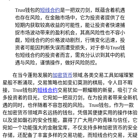
Trust钱包的
短线合约
是一把双刃剑，既蕴含着机遇
也存在风险，在金融市场中，它为投资者提供了在
短期内获取较高收益的可能性，能让投资者快速捕
捉市场波动带来的盈利机会，其高风险性也不容小
觑，短线合约的价格波动剧烈，行情变化迅速，投
资者可能因判断失误而遭受损失，对于参与Trust钱
包短线合约的投资者而言，需充分认识到其中的机
遇与风险，谨慎操作，做好风险防控。
在当今蓬勃发展的
加密货币
领域,各类交易工具如璀璨繁
星般不断涌现，交易策略也如变幻莫测的棋局，令人目不暇
接，Trust钱包的
短线合约
交易犹如一颗耀眼的新星，吸引了众
多投资者的目光，它宛如一把双刃剑，在为投资者带来全新机
遇的同时，也伴随着不容忽视的风险。 Trust钱包，作为一款
在加密货币领域声名远扬的钱包，凭借其便捷实用的操作体验
以及坚如磐石的安全性能，赢得了广大用户的青睐与信任，它
宛如一个功能强大的金融宝库，不仅支持多种加密货币的安全
存储，还配备了丰富多样的交易功能，而短线合约交易，无疑