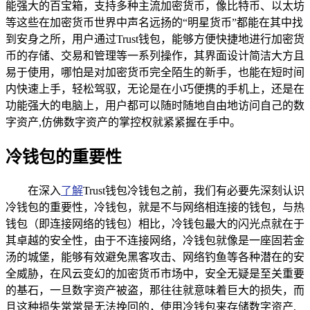
能强大的百宝箱，支持多种主流加密货币，像比特币、以太坊
等这些在加密货币世界中声名远扬的“明星货币”都能在其中找
到安身之所，用户通过Trust钱包，能够方便快捷地进行加密货
币的存储、交易和管理等一系列操作，其界面设计简洁大方且
易于使用，哪怕是对加密货币完全陌生的新手，也能在短时间
内快速上手，轻松驾驭，无论是在小巧便携的手机上，还是在
功能强大的电脑上，用户都可以随时随地自由地访问自己的数
字资产,仿佛数字资产的掌控权就紧紧握在手中。
冷钱包的重要性
在深入
了解
Trust钱包冷钱包之前，我们有必要先深刻认识
冷钱包的重要性，冷钱包，就是不与网络相连接的钱包，与热
钱包（即连接网络的钱包）相比，冷钱包最大的闪光点就在于
其卓越的安全性，由于不连接网络，冷钱包就像是一座固若金
汤的城堡，能够有效避免黑客攻击、网络钓鱼等各种潜在的安
全威胁，在风云变幻的加密货币市场中，安全无疑是至关重要
的基石，一旦数字资产被盗，那往往就意味着巨大的损失，而
且这种损失常常是无法挽回的，使用冷钱包来存储数字资产,