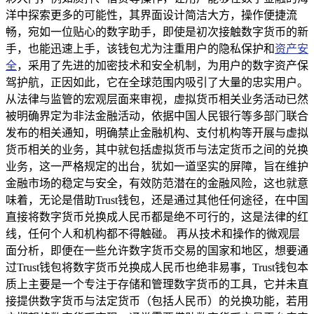
洋中探索更多的可能性，其界面设计简洁大方，操作便捷流
畅，宛如一位贴心的数字助手，即使是初次接触数字货币的新
手，也能迅速上手，该钱包尤为注重用户的隐私保护和
资产安
全
，采用了先进的加密技术和安全机制，为用户的数字资产保
驾护航，正因如此，它在全球范围内吸引了大量的忠实用户。
从法律与监管的宏观层面来审视，虚拟货币相关业务活动已然
被明确界定为非法金融活动，依据中国人民银行等多部门联合
发布的相关通知，明确禁止金融机构、支付机构等开展与虚拟
货币相关的业务，其中就包括虚拟货币与法定货币之间的兑换
业务，这一严格规定的出台，犹如一道坚实的屏障，旨在维护
金融市场的稳定与安全，有效防范潜在的金融风险，这也就意
味着，无论是借助Trust钱包，还是通过其他任何途径，在中国
直接将数字货币兑换成人民币都是绝不可行的，这是法律的红
线，任何个人和机构都不得触碰。 再从技术和操作的微观层
面分析，即便在一些允许数字货币交易的国家和地区，想要通
过Trust钱包将数字货币兑换成人民币也绝非易事，Trust钱包本
质上主要是一个专注于存储和管理数字货币的工具，它并未直
接提供数字货币与法定货币（包括人民币）的兑换功能，若用