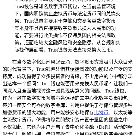
Trust钱包是知名数字货币钱包，在当前监管环境
下，国内明确禁止虚拟货币与法定货币间的兑换交
易，Trust钱包主要用于存储和交易各类数字货币，
其本身不具备直接将数字货币兑换为人民币的功
能，若要进行此类操作不仅违反国内相关法规政
策，还面临较大金融风险和安全隐患，从合规和实
际操作层面看，Trust钱包无法直接兑换人民币。
在当今数字化浪潮风起云涌，数字货币愈发吸引大众目光
的时代背景下，Trust钱包凭借其便捷高效的功能以及广泛的支
持度，成功赢得了众多投资者的青睐，不少用户的心中都浮现
出这样一个疑问：Trust钱包能否用来兑换人民币呢？让我们一
同深入且全面地探讨这一颇具现实意义的问题。 Trust钱包，
作为一款在数字货币领域声名远扬的去中心化数字货币钱包，
宛如一座安全可靠的数字金库，为用户提供了存储与管理多种
加密货币的强大功能，用户能够安心地保存
比特币
、以太坊等
主流数字货币，仿佛将珍贵的数字资产置于坚固的堡垒之中，
不仅如此，它还为用户开启了去中心化金融（DeFi）活动的精
彩大门，例如质押、借贷等操作，让用户能够在数字金融的海