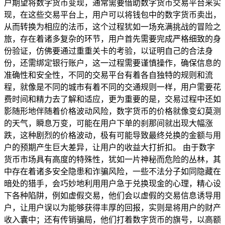
户期望将数字货币变现，通常需要借助数字货币交易平台来实
现，在这些交易平台上，用户可以将钱包中的数字货币卖出，
从而转换为相应的法币，这个过程犹如一场充满挑战的冒险之
旅，存在着诸多复杂的环节，用户首先需要完成严格细致的身
份验证，仿佛要通过重重关卡的考验，以证明自己的合法身
份，还需绑定银行账户，这一过程需要谨慎操作，确保信息的
准确性和安全性，不同的交易平台有着各自独特的规则和流
程，就像是不同的城市有着不同的交通规则一样，用户需要花
费时间和精力去了解和适应，更为重要的是，交易过程中还如
影随形地伴随着价格波动风险，数字货币的价格就像变幻莫测
的天气，瞬息万变，可能在用户下单的刹那间就出现大幅涨
跌，这种剧烈的价格波动，极有可能导致最终兑换的金额与用
户的预期产生巨大差异，让用户的收益大打折扣。 由于数字
货币市场具有高度的特殊性，犹如一片神秘而危险的丛林，其
中存在着诸多安全隐患和诈骗风险，一些不法分子如同隐藏在
暗处的猎手，会巧妙地利用用户急于兑换现金的心理，精心设
下各种陷阱，例如虚假交易，他们会以虚假的交易信息诱导用
户，让用户误以为能够获得丰厚的回报，实则是将用户的财产
收入囊中；还有传销骗局，他们打着数字货币的旗号，以高额