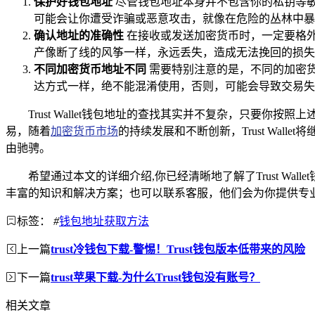
保护好钱包地址
尽管钱包地址本身并不包含你的私钥等
可能会让你遭受诈骗或恶意攻击，就像在危险的丛林中暴
确认地址的准确性
在接收或发送加密货币时，一定要格
产像断了线的风筝一样，永远丢失，造成无法挽回的损失
不同加密货币地址不同
需要特别注意的是，不同的加密货币
达方式一样，绝不能混淆使用，否则，可能会导致交易失
Trust Wallet钱包地址的查找其实并不复杂，只
易，随着
加密货币市场
的持续发展和不断创新，Trust Wa
由驰骋。
希望通过本文的详细介绍,你已经清晰地了解了Trust Wal
丰富的知识和解决方案；也可以联系客服，他们会为你提供专
标签：
#
钱包地址获取方法
上一篇
trust冷钱包下载-警惕！Trust钱包版本低带来的风险
下一篇
trust苹果下载-为什么Trust钱包没有账号？
相关文章