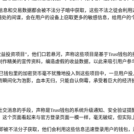
人信息和交易数据都会被不法分子暗中获取，这些不法之徒会利
在暗处的间谍，会在用户的设备上窃取更多的敏感信息，给用户的
高收益投资项目”，他们口若悬河，声称这些项目是基于Trust
制作精美的宣传资料，编造虚假的收益数据，以此来吸引用户参
自己钱包里的加密货币毫不犹豫地投入到这些项目中，一旦用户投
资瞬间化为泡影，血本无归，只能自认倒霉，承受着巨大的经济
交消息的手段，声称是Trust钱包的系统升级通知、安全验证
页面，这个页面看起来与官方登录页面一模一样，毫无破绽，但实
立即被不法分子获取，他们会利用这些信息迅速登录用户的钱包，