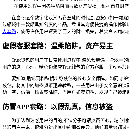
在使用过程中因各种陷阱而导致财产受损，维护自身财产
在当今这个数字化浪潮席卷全球的时代,加密货币如一颗耀
包领域中一款颇具知名度的产品，凭借其方便快捷的操作体验
人套路
，使得许多用户遭受了巨大的财产损失，着实令人痛心
虚假客服套路：温柔陷阱，资产易主
Trust钱包的用户在日常使用过程中,难免会遭遇一些
用户的这一心理，精心伪装成Trust钱包的官方客服，主动
要知道,助记词和私钥堪称钱包的核心安全保障，如同守
钱包，将其中的加密货币迅速转移，一些用户由于安全意识淡
劫一空，仿佛一场噩梦降临，当用户如梦初醒，发现自己被骗
仿冒APP套路：以假乱真，信息被盗
为了达到迷惑用户的目的,不法分子可谓煞费苦心，精心制作出
普通用户来说，很难分辨出其中的细微差异，他们通常会通过