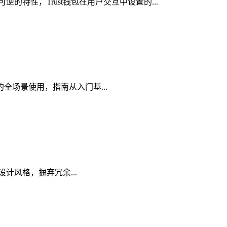
的特性，Trust钱包在用户交互中设置的...
t的全场景使用，指南从入门基...
义设计风格，摒弃冗余...