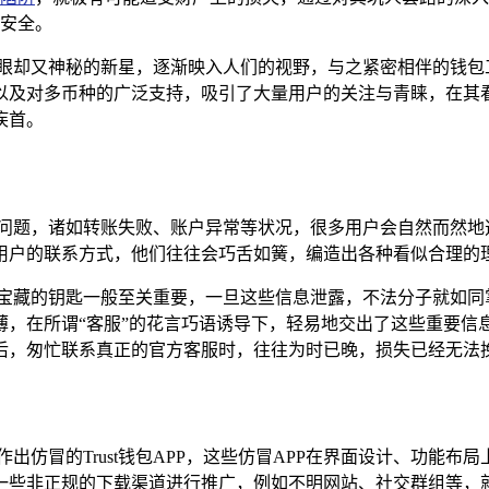
安全。
眼却又神秘的新星，逐渐映入人们的视野，与之紧密相伴的钱包工具
以及对多币种的广泛支持，吸引了大量用户的关注与青睐，在其
疾首。
棘手的问题，诸如转账失败、账户异常等状况，很多用户会自然而然
添加用户的联系方式，他们往往会巧舌如簧，编造出各种看似合理
护宝藏的钥匙一般至关重要，一旦这些信息泄露，不法分子就如同
薄，在所谓“客服”的花言巧语诱导下，轻易地交出了这些重要信
后，匆忙联系真正的官方客服时，往往为时已晚，损失已经无法
仿冒的Trust钱包APP，这些仿冒APP在界面设计、功能布局
一些非正规的下载渠道进行推广，例如不明网站、社交群组等，