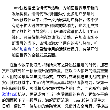
Trust钱包推出邀请代币活动，为加密世界带来新的
发展契机，邀请代币机制能吸引更多用户参与到
Trust钱包体系中，进一步拓展其用户群体，这不仅
有助于扩大钱包在加密领域的影响力，也为用户提
供了额外的收益途径，用户通过邀请他人使用Trust
钱包，可获得相应的邀请代币奖励，在加密市场不
断发展的当下，该活动激发了用户的参与热情，推
动着
加密资产
交易和使用的活跃度提升，有望开创
加密世界的全新发展局面。
在当今数字化浪潮以前所未有之势迅猛推进的时代，加密
货币领域宛如一颗急速升起的新星，正以令人惊叹的速度重塑
着人们的金融理念与投资模式，在这片充满机遇与挑战的加密
货币钱包领域中，Trust钱包凭借其卓越的品牌影响力，宛如一
座闪耀的灯塔，吸引着众多加密爱好者的目光，而它所推出的
邀请代币
机制，更是成为了当下备受瞩目的焦点，犹如在平静
的湖面投下了一颗巨石，激起层层涟漪。 Trust钱包自诞生之
日起，便如同一位贴心的金融管家，凭借其安全可靠、便捷高