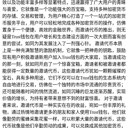
效以及功能丰富多样等显著特点，迅速赢得了广大用户的青睐
与喜爱，它就像是一个功能强大的百宝箱，支持多种加密货币
的存储、交易和管理，为用户精心打造了一个一站式的加密货
币服务平台，用户可以轻松地完成各种加密货币的操作，仿佛
置身于一个便捷、高效的金融世界，而邀请代币的推出，则无
疑是Trust钱包在用户增长和生态建设方面的一次大胆而富有创
意的尝试，如同为其发展注入了一剂强心针。 邀请代币本质
上是一种充满智慧的激励机制，它就像一把神奇的钥匙，鼓励
现有用户积极邀请新用户加入Trust钱包的大家庭，当邀请成功
的那一刻，就如同开启了一个惊喜宝箱，邀请者和被邀请者都
能获得一定数量的邀请代币，这些邀请代币犹如一颗颗璀璨的
宝石，具有多种用途，它们不仅可以在Trust钱包的生态系统内
自由地进行交易，仿佛在一个独特的市场中流通的珍贵货币；
还可能随着时间的悄然流逝，如同沉睡的巨龙逐渐苏醒，实现
价值的增长，为持有者带来意想不到的财富惊喜。 对于邀请
者来说，邀请代币是一种实实在在的收益，宛如一份丰厚的礼
物，通过热情地邀请更多的朋友和家人使用Trust钱包，他们就
像勤劳的蜜蜂采集花蜜一样，可以积累大量的邀请代币，这些
代币就像是他们辛勤劳动的成果，可以兑换成其他加密货币，