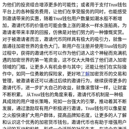
为他们的投资组合增添更多的可能性；或者用于支付Trust钱包
平台上的各种服务费用，让他们在享受服务的同时，也能感受
到邀请带来的实惠，随着Trust钱包用户数量如潮水般不断增
加，邀请代币的价值也可能会像上涨的潮水一样水涨船高，为
邀请者带来丰厚的回报，仿佛是对他们努力的一种慷慨奖赏。
对于被邀请者而言，邀请代币同样具有极大的吸引力，就像一
扇通往加密世界的金色大门，新用户在注册并使用Trust钱包的
过程中，获得的邀请代币可以作为他们进入这个神秘而充满机
遇的加密世界的第一笔资金，这不仅大大降低了他们进入加密
领域的门槛，让更多人有机会参与其中；还能让他们在实际操
作中，如同一位勇敢的探险家，更好地
了解
加密货币的交易和
管理，被邀请者还可以通过后续的邀请行为，继续获得更多的
邀请代币，进一步扩大自己的收益，就像滚雪球一样，让财富
不断积累。 从Trust钱包的角度来看，邀请代币机制是一种极
具成效的用户增长策略，宛如一台强大的引擎，推动着其不断
发展，通过激励现有用户积极进行邀请，Trust钱包可以像星星
之火般快速扩大用户群体，提高品牌知名度，让更多的人了解
和认识这个优秀的加密货币钱包，邀请代币也有助于增强用户