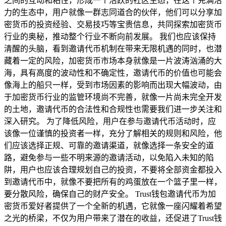
之间的互动和粘性，形成一个活跃的社区生态，在这个充满活
力的生态中，用户就像一群志同道合的伙伴，他们可以分享加
密货币的投资经验、交易技巧等宝贵信息，共同探索加密货币
行业的奥秘，推动整个行业不断向前发展。 我们也应该保持
清醒的头脑，看到邀请代币机制在带来无限机遇的同时，也潜
藏着一定的风险，加密货币市场本身就像是一片波涛汹涌的大
海，具有高度的波动性和不确定性，邀请代币的价值也可能会
像海上的船只一样，受到市场因素的影响而出现大幅波动，由
于加密货币行业的监管环境尚不完善，就像一片尚未完全开发
的土地，邀请代币的合法性和合规性也需要我们进一步关注和
深入研究。 为了降低风险，用户在参与邀请代币活动时，应
该像一位谨慎的投资者一样，充分了解相关的规则和风险，他
们应该选择正规、可靠的邀请渠道，就像选择一条安全的道
路，避免参与一些不明来源的邀请活动，以免陷入未知的陷
阱，用户也应该合理规划自己的投资，不要将全部资金都投入
到邀请代币中，就像不要把所有的鸡蛋放在一个篮子里一样，
要分散风险，确保自己的财产安全。 Trust钱包邀请代币为加
密货币爱好者提供了一个全新的机遇，它就像一座闪耀着希望
之光的桥梁，不仅为用户带来了潜在的收益，还促进了Trust钱