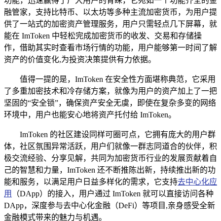
功能，迅速赢得了广大用户的青睐，它宛如一个功能齐全的金
融管家，支持比特币、以太坊等多种主流加密货币，为用户提
供了一站式的加密资产管理服务，用户只需轻点几下屏幕，就
能在 ImToken 中轻松完成加密货币的收发、交易和存储操
作，借助其实时查看市场行情的功能，用户能够第一时间了解
资产的价值变化,为投资决策提供有力依据。
值得一提的是，ImToken 在安全性方面堪称典范，它采用
了多重加密技术和冷存储方案，就像为用户的资产加上了一把
坚固的“安全锁”，确保资产安全无虞，即使在复杂多变的网络
环境中，用户也能安心地将资产托付给 ImToken。
ImToken 的社区建设同样可圈可点，它拥有庞大的用户群
体，社区氛围异常活跃，用户们就像一群志同道合的伙伴，积
极交流经验、分享见解，共同为加密货币行业的发展贡献着自
己的智慧和力量，ImToken 还不断推陈出新，持续推出新的功
能和服务，以满足用户日益多样化的需求，它支持
去中心化应
用
（DApp）的接入，用户通过 ImToken 就可以直接访问各种
DApp，深度参与去中心化金融（DeFi）等项目,亲身感受全新
金融模式带来的魅力与机遇。