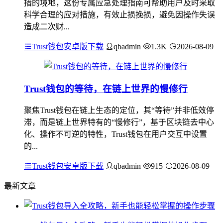
措的境地，这份专属应急处理指南可帮助用户及时采取
科学合理的应对措施，有效止损挽损，避免因操作失误
造成二次财...
Trust钱包安卓版下载
qbadmin
1.3K
2026-08-09
Trust钱包的等待，在链上世界的慢修行
聚焦Trust钱包在链上生态的定位，其“等待”并非低效停
滞，而是链上世界特有的“慢修行”，基于区块链去中心
化、操作不可逆的特性，Trust钱包在用户交互中设置
的...
Trust钱包安卓版下载
qbadmin
915
2026-08-09
最新文章