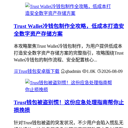
Trust Wallet冷钱包制作全攻略，低成本打造安
全数字资产存储方案
本攻略聚焦Trust Wallet冷钱包制作，为用户提供低成本
打造安全数字资产存储方案的完整指引，攻略围绕Trust
Wallet冷钱包的制作流程、安全配置核心...
Trust钱包安卓版下载
qbadmin
1.0K
2026-08-09
Trust钱包被盗别慌！这份应急处理指南帮你止
损挽损
针对Trust钱包被盗的突发状况，不少用户会陷入慌乱无