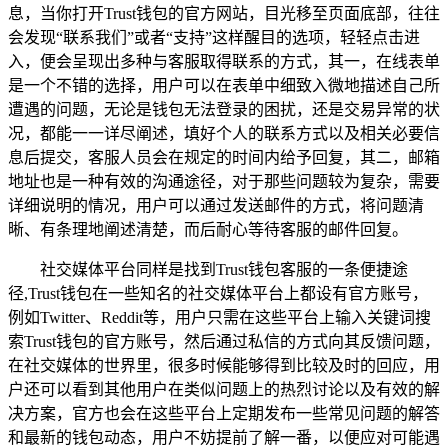
息，当你打开Trust钱包的官方网站，目光移至页面底部，往往
会发现“联系我们”或者“支持”这样醒目的选项，轻轻点击进
入，便会呈现出多种与客服取得联系的方式，其一，在线表单
是一个不错的选择，用户可以在表单中细致入微地描述自己所
遭遇的问题，无论是钱包无法登录的困扰，还是交易异常的状
况，都能一一详尽阐述，填好个人的联系方式以及相关必要信
息后提交，客服人员会在规定的时间内给予回复，其二，邮箱
地址也是一种有效的沟通途径，对于那些问题较为复杂，需要
详细说明的情况，用户可以通过发送邮件的方式，将问题清
晰、有条理地阐述清楚，而后耐心等待客服的邮件回复。
社交媒体平台同样是找到Trust钱包客服的一条便捷途
径,Trust钱包在一些知名的社交媒体平台上都设有官方账号，
例如Twitter、Reddit等，用户只需在这些平台上输入关键词搜
索Trust钱包的官方账号，然后通过私信的方式向其反馈问题，
在社交媒体的世界里，很多时候能够得到比较及时的回应，用
户还可以看到其他用户在类似问题上的热烈讨论以及有效的解
决方案，官方也会在这些平台上定期发布一些常见问题的解答
和最新的钱包动态，用户不妨提前了解一番，以便应对可能遇