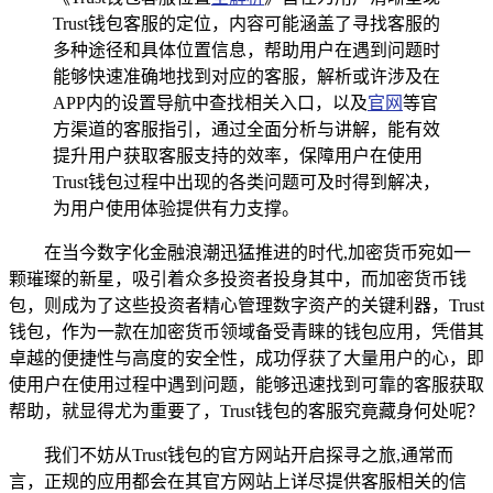
Trust钱包客服的定位，内容可能涵盖了寻找客服的
多种途径和具体位置信息，帮助用户在遇到问题时
能够快速准确地找到对应的客服，解析或许涉及在
APP内的设置导航中查找相关入口，以及
官网
等官
方渠道的客服指引，通过全面分析与讲解，能有效
提升用户获取客服支持的效率，保障用户在使用
Trust钱包过程中出现的各类问题可及时得到解决，
为用户使用体验提供有力支撑。
在当今数字化金融浪潮迅猛推进的时代,加密货币宛如一
颗璀璨的新星，吸引着众多投资者投身其中，而加密货币钱
包，则成为了这些投资者精心管理数字资产的关键利器，Trust
钱包，作为一款在加密货币领域备受青睐的钱包应用，凭借其
卓越的便捷性与高度的安全性，成功俘获了大量用户的心，即
使用户在使用过程中遇到问题，能够迅速找到可靠的客服获取
帮助，就显得尤为重要了，Trust钱包的客服究竟藏身何处呢？
我们不妨从Trust钱包的官方网站开启探寻之旅,通常而
言，正规的应用都会在其官方网站上详尽提供客服相关的信