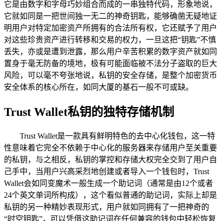
它是由数字和字母巧妙组合而成的一串独特代码，形象地说，
它就如同是一把世间独一无二的神奇钥匙，能够确凿无疑地证
明用户对特定加密资产所拥有的合法所有权，它还赋予了用户
对这些珍贵资产进行转移和交易的权力，一旦这把“钥匙”不慎
丢失，亦或是遭到泄露，那么用户辛苦积累的数字资产就如同
置身于毫无防备的境地，极有可能面临被不法分子盗取的巨大
风险，可以毫不夸张地说，私钥的安全存储，是整个加密货币
安全体系的核心所在，如同大厦的基石一般不可或缺。
Trust Wallet私钥的独特存储机制
Trust Wallet是一款具有鲜明特色的去中心化钱包，这一特
性意味着它完全不依赖于中心化的服务器来存储用户至关重要
的私钥，与之相反，私钥的掌控和存储大权完全交到了用户自
己手中，当用户兴高采烈地创建或者导入一个钱包时，Trust
Wallet会如同变魔术一般生成一个助记词（通常是由12个或者
24个英文单词所构成），这个看似普通的助记词，实际上却是
私钥的另一种精妙表现形式，用户就如同拥有了一把神奇的
“时空钥匙”，可以凭借这助记词在任何兼容的钱包中轻松恢复