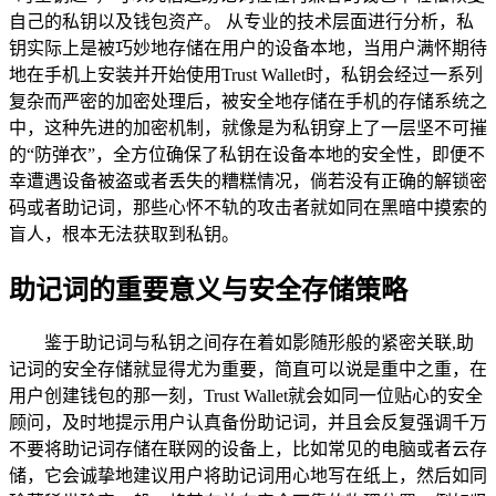
自己的私钥以及钱包资产。 从专业的技术层面进行分析，私
钥实际上是被巧妙地存储在用户的设备本地，当用户满怀期待
地在手机上安装并开始使用Trust Wallet时，私钥会经过一系列
复杂而严密的加密处理后，被安全地存储在手机的存储系统之
中，这种先进的加密机制，就像是为私钥穿上了一层坚不可摧
的“防弹衣”，全方位确保了私钥在设备本地的安全性，即便不
幸遭遇设备被盗或者丢失的糟糕情况，倘若没有正确的解锁密
码或者助记词，那些心怀不轨的攻击者就如同在黑暗中摸索的
盲人，根本无法获取到私钥。
助记词的重要意义与安全存储策略
鉴于助记词与私钥之间存在着如影随形般的紧密关联,助
记词的安全存储就显得尤为重要，简直可以说是重中之重，在
用户创建钱包的那一刻，Trust Wallet就会如同一位贴心的安全
顾问，及时地提示用户认真备份助记词，并且会反复强调千万
不要将助记词存储在联网的设备上，比如常见的电脑或者云存
储，它会诚挚地建议用户将助记词用心地写在纸上，然后如同