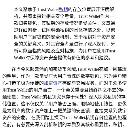
本文聚焦于Trust Wallet
私钥
的存放位置展开深度解
析，并着重探讨相关安全考量，Trust Wallet作为一
款知名钱包，其私钥的存放情况备受关注，文章通
过详细剖析，试图明确私钥的具体存储之处，以帮
助用户了解钱包的安全机制，鉴于私钥对于资产安
全的关键意义，对其安全考量进行了深入探讨，分
析可能面临的风险及应对措施，为用户在使用Trust
Wallet时保障资产安全提供有价值的参考和建议。
在当今风起云涌的加密货币领域,Trust Wallet宛如一颗璀璨
的明星，作为一款备受广大用户青睐的数字钱包，它为用户精
心打造了极为便捷的
加密资产
存储与交易服务，而对于众多使
用Trust Wallet的用户而言，一个至关重要且始终挥之不去的问
题便是：Trust Wallet的私钥究竟存于何处？深入探究私钥的存
储位置，这不仅仅关乎用户能否正确、顺畅地使用钱包，更像
是为用户的数字资产加上一把关键的安全锁，直接关系到数字
资产的安危。 在我们踏上探寻Trust Wallet私钥存储位置的旅程
之前，有必要先深入剖析私钥的本质及其核心重要性，私钥，