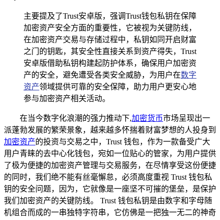
主要提及了Trust安卓版，强调Trust钱包私钥在保障
加密资产安全方面的重要性，它被视为关键防线，
在加密资产交易与存储过程中，私钥如同开启财富
之门的钥匙，其安全性直接关系到资产得失，Trust
安卓版借助私钥构建起防护体系，确保用户加密资
产的安全，避免遭受各类安全威胁，为用户在
数字
资产
领域提供可靠的安全保障，助力用户更安心地
参与加密资产相关活动。
在当今数字化浪潮的强力推动下,
加密货币
市场呈现出一
派蓬勃发展的繁荣景象，越来越多怀揣着财富梦想的人投身到
加密资产
的投资与交易之中，Trust 钱包，作为一款备受广大
用户青睐的去中心化钱包，宛如一位贴心的管家，为用户提供
了极为便捷的加密资产管理与交易服务，在尽情享受这份便捷
的同时，我们绝不能有丝毫懈怠，必须高度重视 Trust 钱包私
钥的安全问题，因为，它就像是一座坚不可摧的堡垒，是保护
我们加密资产的关键防线。 Trust 钱包私钥是由数字和字母随
机组合而成的一串独特字符串，它仿佛是一把独一无二的神奇