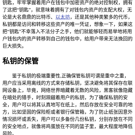
钥匙，牢牢掌握着用户在钱包中加密资产的绝对控制权，拥有
了这把“钥匙”，就意味着拥有了对钱包内资产的支配大权，无
论是大名鼎鼎的比特币、
以太坊
，还是其他种类繁多的代币，
私钥都是访问和转移这些资产的唯一凭证，想象一下，如果这
把“钥匙”不幸落入不法分子之手，他们就能够轻而易举地将用
户钱包内的资产转移到自己的钱包中，给用户带来无法挽回的
巨大损失。
私钥的保管
鉴于私钥的极端重要性,正确保管私钥可谓是重中之重，
用户应当采用离线的方式来存储私钥，坚决避免将其保存在联
网设备上，毕竟，网络世界暗藏着无数的风险，黑客就像隐藏
在暗处的猎手，时刻觊觎着用户的私钥，为了确保私钥的安
全，用户可以将其认真地写在纸上，然后存放在安全可靠的地
方，比如坚固的保险柜或者银行保管箱，为了防止纸张因意外
情况损坏或丢失，用户可以多备份几份私钥，分别存放在不同
的安全地点，就像将鸡蛋放在不同的篮子里，最大程度地降低
风险。