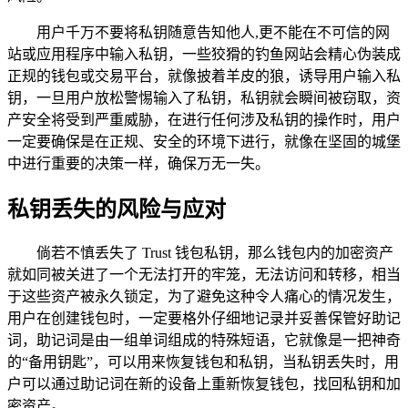
用户千万不要将私钥随意告知他人,更不能在不可信的网
站或应用程序中输入私钥，一些狡猾的钓鱼网站会精心伪装成
正规的钱包或交易平台，就像披着羊皮的狼，诱导用户输入私
钥，一旦用户放松警惕输入了私钥，私钥就会瞬间被窃取，资
产安全将受到严重威胁，在进行任何涉及私钥的操作时，用户
一定要确保是在正规、安全的环境下进行，就像在坚固的城堡
中进行重要的决策一样，确保万无一失。
私钥丢失的风险与应对
倘若不慎丢失了 Trust 钱包私钥，那么钱包内的加密资产
就如同被关进了一个无法打开的牢笼，无法访问和转移，相当
于这些资产被永久锁定，为了避免这种令人痛心的情况发生，
用户在创建钱包时，一定要格外仔细地记录并妥善保管好助记
词，助记词是由一组单词组成的特殊短语，它就像是一把神奇
的“备用钥匙”，可以用来恢复钱包和私钥，当私钥丢失时，用
户可以通过助记词在新的设备上重新恢复钱包，找回私钥和加
密资产。